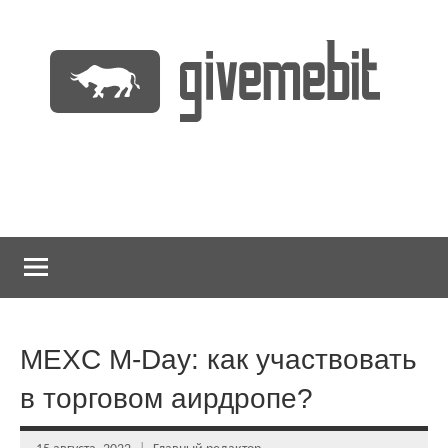
Перейти
к
содержимому
информационно
GiveMeBit.com
новостной
портал
о
криптовалютах
MEXC M-Day: как участвовать
в торговом аирдропе?