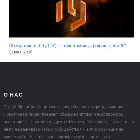
Обзор токена Ility (ILY) — токеномика, график, цена ILY
12 мая, 2026
О НАС
GiveMeBit - информационно новостной портал о криптовалютах.
Новости в мире криптовалют, обзоры криптовалютных проектов,
аналитика рынка и многое другое. Мы не даём финансовых советов и
не призываем вас к каким либо действиям, вся информация на
нашем сайте может быть использована исключительно в