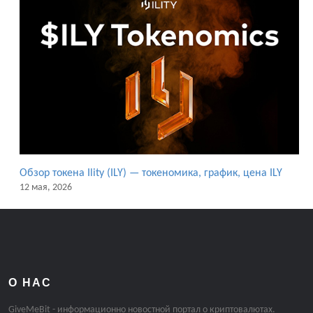
Обзор токена Ility (ILY) — токеномика, график, цена ILY
12 мая, 2026
О НАС
GiveMeBit - информационно новостной портал о криптовалютах.