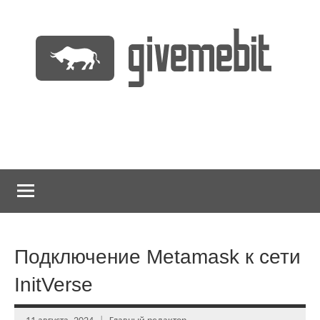
Перейти
к
содержимому
информационно
GiveMeBit.com
новостной
портал
о
криптовалютах
Подключение Metamask к сети
InitVerse