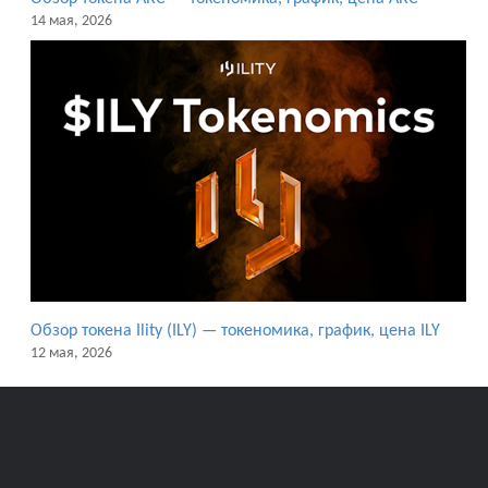
14 мая, 2026
Обзор токена Ility (ILY) — токеномика, график, цена ILY
12 мая, 2026