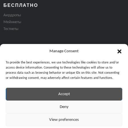
БЕСПЛАТНО
Аирдропы
Мейннеты
Тестнеты
Manage Consent
Подписка на email рассылку:
To provide the best experiences, we use technologies like cookies to store and/or
access device information. Consenting to these technologies will allow us to
process data such as browsing behavior or unique IDs on this site. Not consenting
or withdrawing consent, may adversely affect certain features and functions.
Accept
Продолжая, вы соглашаетесь с нашей политикой конфиденциальност
Copyright © 2024 All Rights Reserved by
GiveMeBit
.
Deny
View preferences