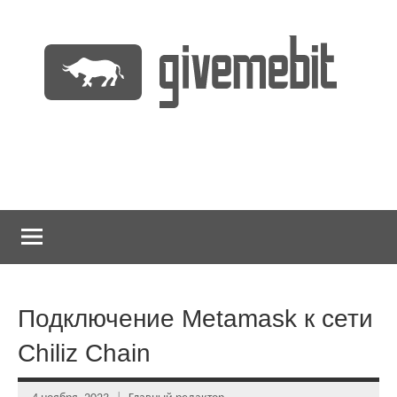
Перейти
к
содержимому
информационно
GiveMeBit.com
новостной
портал
о
криптовалютах
Подключение Metamask к сети
Chiliz Chain