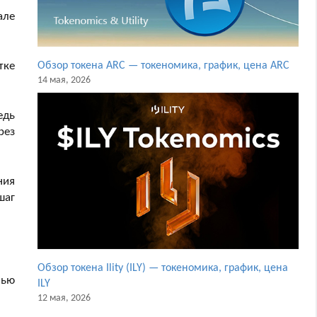
але
Обзор токена ARC — токеномика, график, цена ARC
тке
14 мая, 2026
едь
рез
ния
шаг
.
Обзор токена Ility (ILY) — токеномика, график, цена
лью
ILY
12 мая, 2026