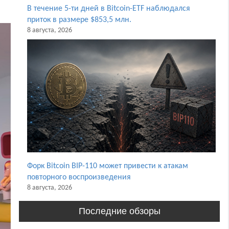
В течение 5-ти дней в Bitcoin-ETF наблюдался
приток в размере $853,5 млн.
8 августа, 2026
Форк Bitcoin BIP-110 может привести к атакам
повторного воспроизведения
8 августа, 2026
Последние обзоры