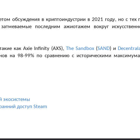
том обсуждения в криптоиндустрии в 2021 году, но с тех 
 затмеваемые последним ажиотажем вокруг искусственн
кие как Axie Infinity (AXS),
The Sandbox
(
SAND
) и
Decentral
енов на 98-99% по сравнению с историческими максимум
ой экосистемы
ранний доступ Steam