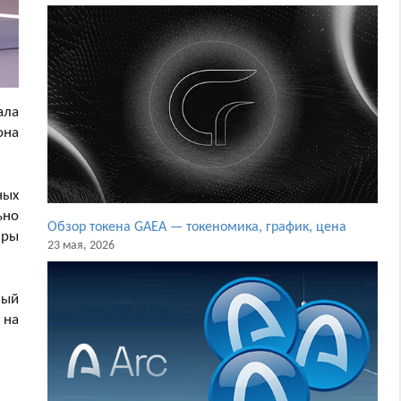
ала
она
ных
ьно
Обзор токена GAEA — токеномика, график, цена
иры
23 мая, 2026
ный
 на