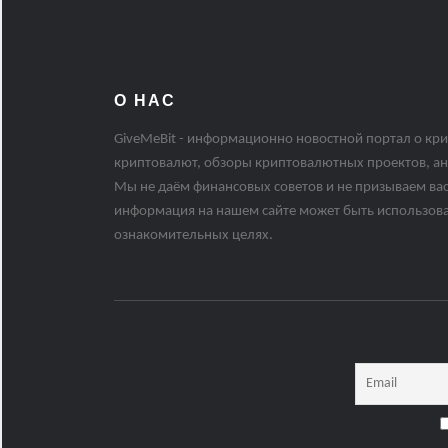
О НАС
GiveMeBit - информационно новостной портал о кри
криптовалют, обзоры криптовалютных проектов, ан
Мы не даём финансовых советов и не призываем вас
информация на нашем сайте может быть использов
ознакомительных целях.