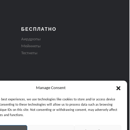
БЕСПЛАТНО
Аирдропы
Мейннеты
Тестнеты
Manage Consent
e best experiences, we use technologies like cookies to store and/or access device
Consenting to these technologies will allow us to process data such as browsing
nique IDs on this site. Not consenting or withdrawing consent, may adversely affect
es and functions.
ти