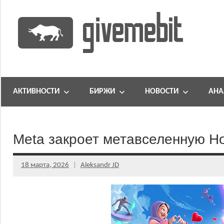
Перейти
к
содержимому
информационно
GiveMeBit.com
новостной
портал
АКТИВНОСТИ
БИРЖИ
НОВОСТИ
АНА
о
криптовалютах
Meta закроет метавселенную Ho
18 марта, 2026
Aleksandr JD