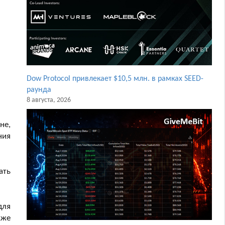
Dow Protocol привлекает $10,5 млн. в рамках SEED-
раунда
8 августа, 2026
не,
ния
ать
для
кже