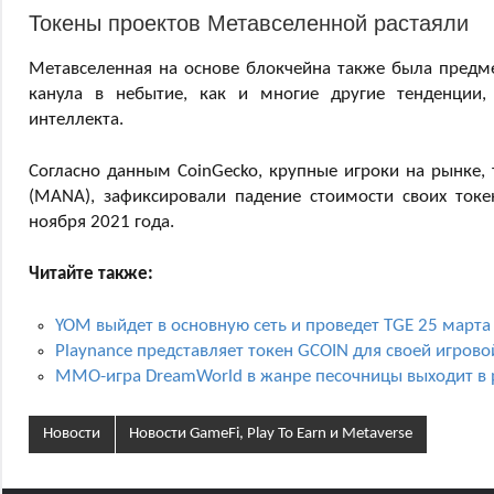
Токены проектов Метавселенной растаяли
Метавселенная на основе блокчейна также была предме
канула в небытие, как и многие другие тенденции,
интеллекта.
Согласно данным CoinGecko, крупные игроки на рынке, та
(MANA), зафиксировали падение стоимости своих ток
ноября 2021 года.
Читайте также:
YOM выйдет в основную сеть и проведет TGE 25 марта
Playnance представляет токен GCOIN для своей игров
MMO-игра DreamWorld в жанре песочницы выходит в 
Новости
Новости GameFi, Play To Earn и Metaverse