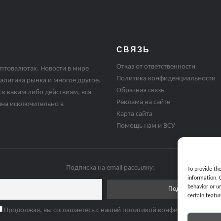
СВЯЗЬ
Отказ от ответственности
птовалютах. Новости в мире
Политика конфиденциальности
алитика рынка и многое другое.
Обратная связь
 к каким либо действиям, вся
Реклама на сайте
ана исключительно в
Карта сайта
Помощь нам и ВСУ
Подписка на email рассылку:
To provide th
information. 
behavior or u
certain featur
Продолжая, вы соглашаетесь с нашей политикой конфиденциальнос