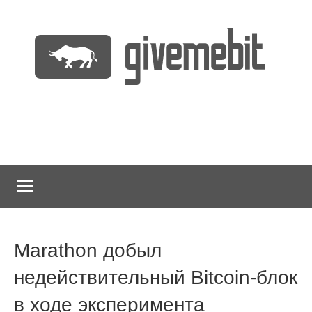
Перейти
к
содержимому
информационно
GiveMeBit.com
новостной
портал
о
криптовалютах
Marathon добыл
недействительный Bitcoin-блок
в ходе эксперимента