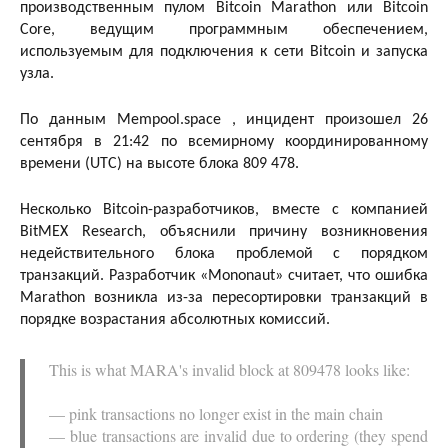
производственным пулом Bitcoin Marathon или Bitcoin
Core, ведущим программным обеспечением,
используемым для подключения к сети Bitcoin и запуска
узла.
По данным Mempool.space , инцидент произошел 26
сентября в 21:42 по всемирному координированному
времени (UTC) на высоте блока 809 478.
Несколько Bitcoin-разработчиков, вместе с компанией
BitMEX Research, объяснили причину возникновения
недействительного блока проблемой с порядком
транзакций. Разработчик «Mononaut» считает, что ошибка
Marathon возникла из-за пересортировки транзакций в
порядке возрастания абсолютных комиссий.
This is what MARA's invalid block at 809478 looks like:
— pink transactions no longer exist in the main chain
— blue transactions are invalid due to ordering (they spend