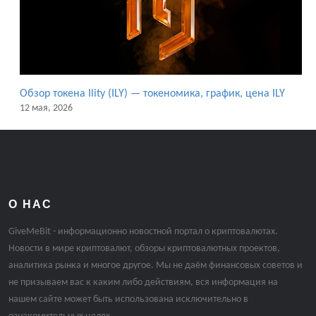
Обзор токена Ility (ILY) — токеномика, график, цена ILY
12 мая, 2026
О НАС
GiveMeBit - информационно новостной портал о криптовалютах.
Новости в мире криптовалют, обзоры криптовалютных проектов,
аналитика рынка и многое другое. Мы не даём финансовых советов и
не призываем вас к каким либо действиям, вся информация на
нашем сайте может быть использована исключительно в