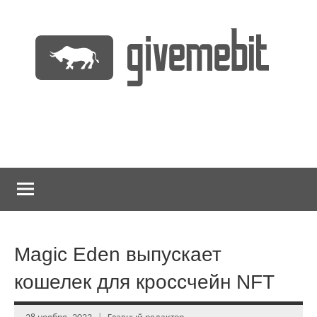
Перейти
к
содержимому
информационно
GiveMeBit.com
новостной
портал
о
криптовалютах
Magic Eden выпускает
кошелек для кроссчейн NFT