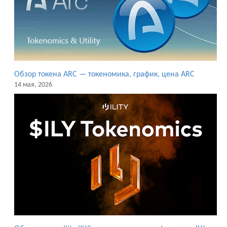
Обзор токена ARC — токеномика, график, цена ARC
14 мая, 2026