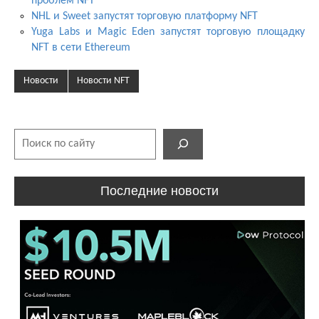
проблем NFT
NHL и Sweet запустят торговую платформу NFT
Yuga Labs и Magic Eden запустят торговую площадку
NFT в сети Ethereum
Новости
Новости NFT
Поиск
Последние новости