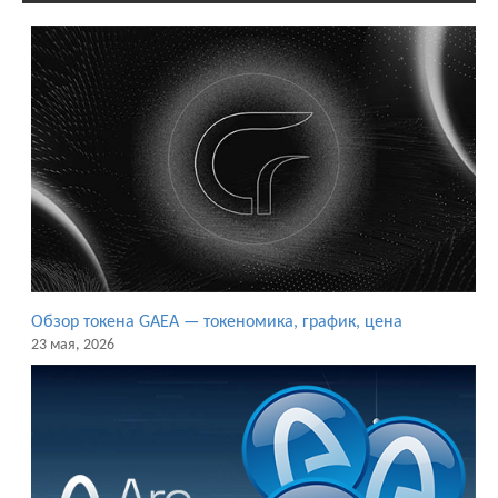
Обзор токена GAEA — токеномика, график, цена
23 мая, 2026