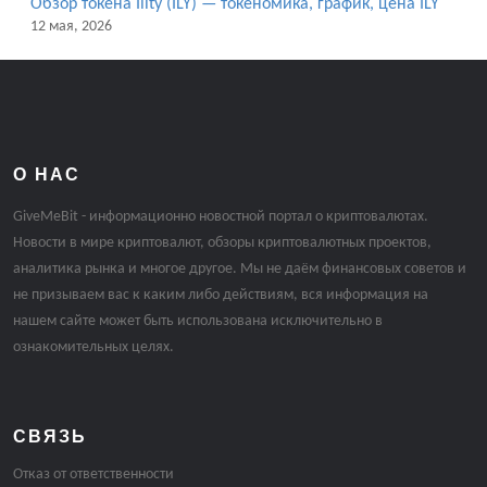
Обзор токена Ility (ILY) — токеномика, график, цена ILY
12 мая, 2026
О НАС
GiveMeBit - информационно новостной портал о криптовалютах.
Новости в мире криптовалют, обзоры криптовалютных проектов,
аналитика рынка и многое другое. Мы не даём финансовых советов и
не призываем вас к каким либо действиям, вся информация на
нашем сайте может быть использована исключительно в
ознакомительных целях.
СВЯЗЬ
Отказ от ответственности