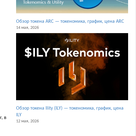
Обзор токена ARC — токеномика, график, цена ARC
14 мая, 2026
Обзор токена Ility (ILY) — токеномика, график, цена
ILY
, в
12 мая, 2026