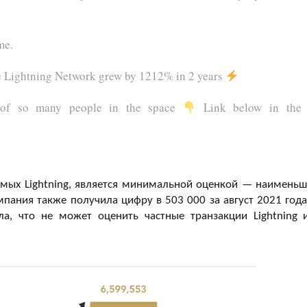
me.
e Lightning Network grew by 1212% in 2 years
rk of so many people in the space
Link below in th
емых Lightning, является минимальной оценкой — наимень
ания также получила цифру в 503 000 за август 2021 года
ла, что не может оценить частные транзакции Lightning 