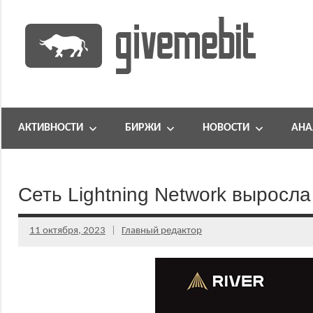
Перейти
к
содержимому
информационно
GiveMeBit.com
новостной
портал
АКТИВНОСТИ
БИРЖИ
НОВОСТИ
АНА
о
криптовалютах
Сеть Lightning Network выросла
11 октября, 2023
Главный редактор