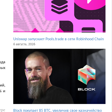
Uniswap запускает Pools.trade в сети Robinhood Chain
6 августа, 2026
ода
мых
ий,
% и
ере
Block покупает 85 BTC, увеличив свое казначейство