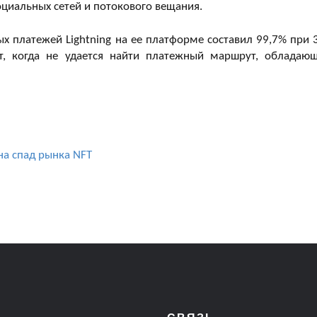
оциальных сетей и потокового вещания.
ных платежей Lightning на ее платформе составил 99,7% при 
ет, когда не удается найти платежный маршрут, обладаю
 на спад рынка NFT