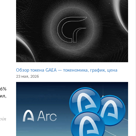
Обзор токена GAEA — токеномика, график, цена
23 мая, 2026
46%
ил,
oin