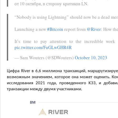
от 10 октября, в сторону критиков LN.
“Nobody is using Lightning” should now be a dead me
Launching a new
#Bitcoin
report from
@River
: How th
It’s time to pay attention to the incredible wo
pic.twitter.com/FuGLwGHR4R
— Sam Wouters (@SDWouters)
October 10, 2023
Цифра River в 6,6 миллиона транзакций, маршрутизиру
возможным значением, которое она может оценить. Комп
исследования 2021 года, проведенного K33, и добави
транзакции между двумя участниками.