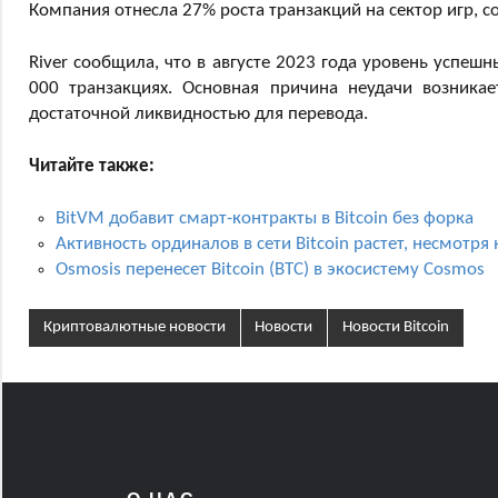
Компания отнесла 27% роста транзакций на сектор игр, с
River сообщила, что в августе 2023 года уровень успеш
000 транзакциях. Основная причина неудачи возника
достаточной ликвидностью для перевода.
Читайте также:
BitVM добавит смарт-контракты в Bitcoin без форка
Активность ординалов в сети Bitcoin растет, несмотря
Osmosis перенесет Bitcoin (BTC) в экосистему Cosmos
Криптовалютные новости
Новости
Новости Bitcoin