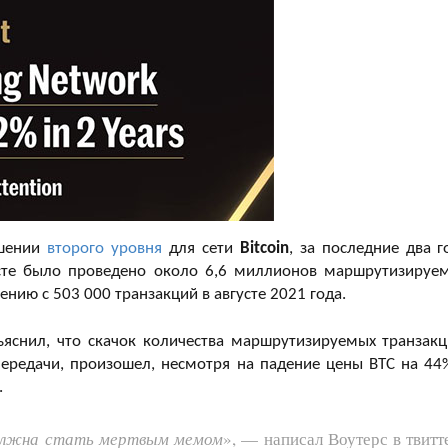
ешении
второго уровня
для сети
Bitcoin
, за последние два г
сте было проведено около 6,6 миллионов маршрутизируе
ению с 503 000 транзакций в августе 2021 года.
ъяснил, что скачок количества маршрутизируемых транзакц
передачи, произошел, несмотря на падение цены BTC на 44
.
 должна стать мертвым мемом
», — написал Воутерс в твитт