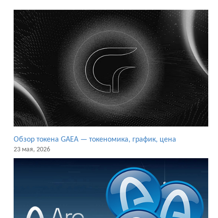
Обзор токена GAEA — токеномика, график, цена
23 мая, 2026