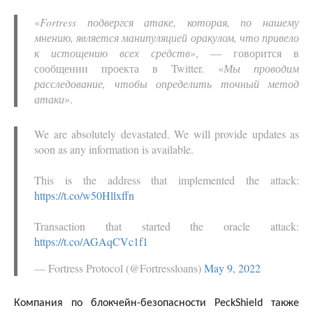
«
Fortress подвергся атаке, которая, по нашему
мнению, является манипуляцией оракулом, что привело
к истощению всех средств
», — говорится в
сообщении проекта в Twitter. «
Мы проводим
расследование, чтобы определить точный метод
атаки
».
We are absolutely devastated. We will provide updates as
soon as any information is available.
This is the address that implemented the attack:
https://t.co/w50Hllxffn
Transaction that started the oracle attack:
https://t.co/AGAqCVc1f1
— Fortress Protocol (@Fortressloans)
May 9, 2022
Компания по блокчейн-безопасности PeckShield также