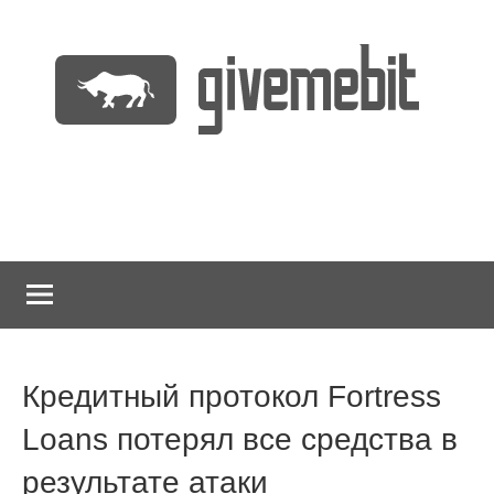
Перейти
к
содержимому
информационно
GiveMeBit.com
новостной
портал
о
криптовалютах
Кредитный протокол Fortress
Loans потерял все средства в
результате атаки