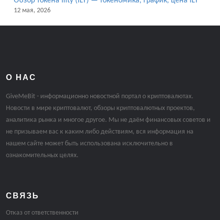
Обзор токена Ility (ILY) — токеномика, график, цена ILY
12 мая, 2026
О НАС
GiveMeBit - информационно новостной портал о криптовалютах.
Новости в мире криптовалют, обзоры криптовалютных проектов,
аналитика рынка и многое другое. Мы не даём финансовых советов и
не призываем вас к каким либо действиям, вся информация на
нашем сайте может быть использована исключительно в
ознакомительных целях.
СВЯЗЬ
Отказ от ответственности