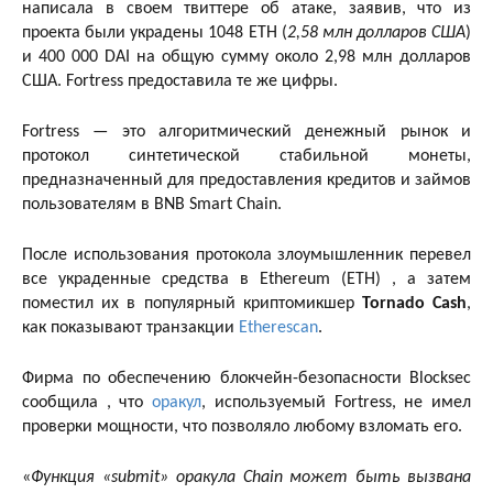
написала в своем твиттере об атаке, заявив, что из
проекта были украдены 1048 ETH (
2,58 млн долларов США
)
и 400 000 DAI на общую сумму около 2,98 млн долларов
США. Fortress предоставила те же цифры.
Fortress — это алгоритмический денежный рынок и
протокол синтетической стабильной монеты,
предназначенный для предоставления кредитов и займов
пользователям в BNB Smart Chain.
После использования протокола злоумышленник перевел
все украденные средства в Ethereum (ETH) , а затем
поместил их в популярный криптомикшер
Tornado Cash
,
как показывают транзакции
Etherescan
.
Фирма по обеспечению блокчейн-безопасности Blocksec
сообщила , что
оракул
, используемый Fortress, не имел
проверки мощности, что позволяло любому взломать его.
«
Функция «submit» оракула Chain может быть вызвана