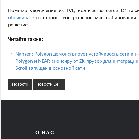
Помимо увеличения их TVL, количество сетей L2 так
объявила
, что строит свое решение масштабирования, 
решение.
Читайте также:
Nansen: Polygon демонстрирует устойчивость сети и 
Polygon и NEAR анонсируют ZK-прувер для интеграц
Scroll запущен в основной сети
Новости
Новости DeFi
О НАС