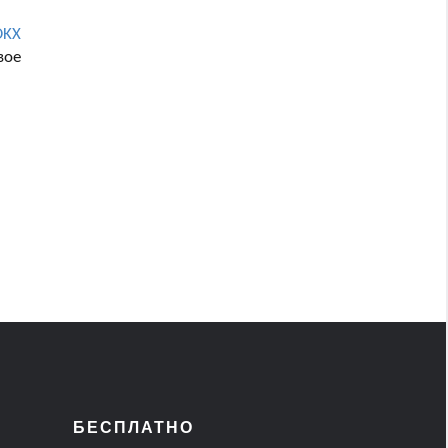
OKX
вое
БЕСПЛАТНО