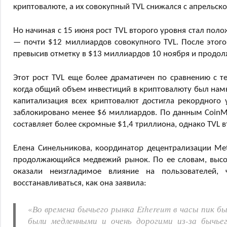
криптовалюте, а их совокупный TVL снижался с апрельск
Но начиная с 15 июня рост TVL второго уровня стал пол
— почти $12 миллиардов совокупного TVL. После этого
превысив отметку в $13 миллиардов 10 ноября и продол
Этот рост TVL еще более драматичен по сравнению с т
когда общий объем инвестиций в криптовалюту был намно
капитализация всех криптовалют достигла рекордного 
заблокировано менее $6 миллиардов. По данным CoinMa
составляет более скромные $1,4 триллиона, однако TVL в
Елена Синельникова, координатор децентрализации Met
продолжающийся медвежий рынок. По ее словам, высок
оказали неизгладимое влияние на пользователей,
восстанавливаться, как она заявила:
«
Во времена бычьего рынка Ethereum в часы пик б
были медленными и очень дорогими из-за бычье