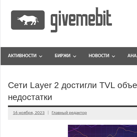
Перейти
к
содержимому
информационно
GiveMeBit.com
новостной
портал
АКТИВНОСТИ
БИРЖИ
НОВОСТИ
АНА
о
криптовалютах
Сети Layer 2 достигли TVL объе
недостатки
16 ноября, 2023
Главный редактор