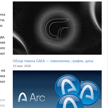
ума
ти,
и.
да,
ная
ыло
лют
Обзор токена GAEA — токеномика, график, цена
23 мая, 2026
 на
нка
чал
ции
тни