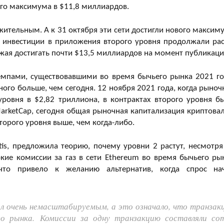
ого максимума в $11,8 миллиардов.
ожительным. А к 31 октября эти сети достигли нового максим
 инвестиции в приложения второго уровня продолжали рас
жая достигать почти $13,5 миллиардов на момент публикаци
емпами, существовавшими во время бычьего рынка 2021 го
го больше, чем сегодня. 12 ноября 2021 года, когда рыноч
уровня в $2,82 триллиона, в контрактах второго уровня б
rketCap, сегодня общая рыночная капитализация криптова
торого уровня выше, чем когда-либо.
is, предложила теорию, почему уровни 2 растут, несмотря
ие комиссии за газ в сети Ethereum во время бычьего ры
 что привело к желанию альтернатив, когда спрос на
ыл очень немасштабируемым, а это означало, что транзак
го рынка. Комиссии за одну транзакцию составляли со