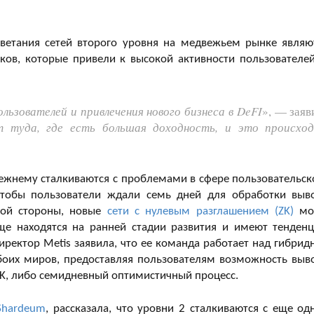
етания сетей второго уровня на медвежьем рынке являю
ов, которые привели к высокой активности пользователей
льзователей и привлечения нового бизнеса в DeFI
», — заяв
т туда, где есть большая доходность, и это происхо
ежнему сталкиваются с проблемами в сфере пользовательск
тобы пользователи ждали семь дней для обработки выв
угой стороны, новые
сети с нулевым разглашением (ZK)
мо
еще находятся на ранней стадии развития и имеют тенден
директор Metis заявила, что ее команда работает над гибрид
обоих миров, предоставляя пользователям возможность выв
ZK, либо семидневный оптимистичный процесс.
Shardeum
, рассказала, что уровни 2 сталкиваются с еще од