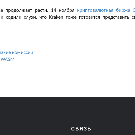
же продолжает расти. 14 ноября
криптовалютная биржа 
и ходили слухи, что Kraken тоже готовится представить с
низкие комиссии
ии WASM
СВЯЗЬ