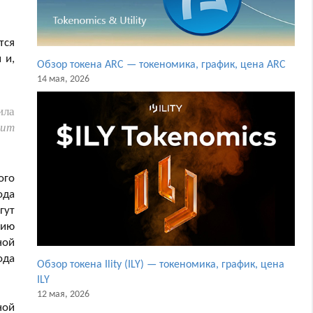
тся
 и,
Обзор токена ARC — токеномика, график, цена ARC
14 мая, 2026
ила
дит
ого
ода
гут
цию
ной
ода
Обзор токена Ility (ILY) — токеномика, график, цена
ILY
12 мая, 2026
ной