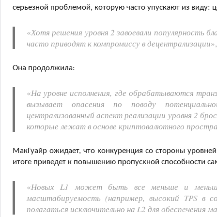
серьезной проблемой, которую часто упускают из виду: 
«
Хотя решения уровня 2 завоевали популярность б
часто приводят к компромиссу в децентрализации
»
Она продолжила:
«
На уровне исполнения, где обрабатываются транз
вызывает опасения по поводу потенциальн
централизованный аспект реализации уровня 2 бро
которые лежат в основе криптовалютного простр
МакГуайр ожидает, что конкуренция со стороны уровней 
итоге приведет к повышению пропускной способности сам
«
Новых L1 может быть все меньше и меньше
масштабируемость (например, высокий TPS в соч
полагаться исключительно на L2 для обеспечения