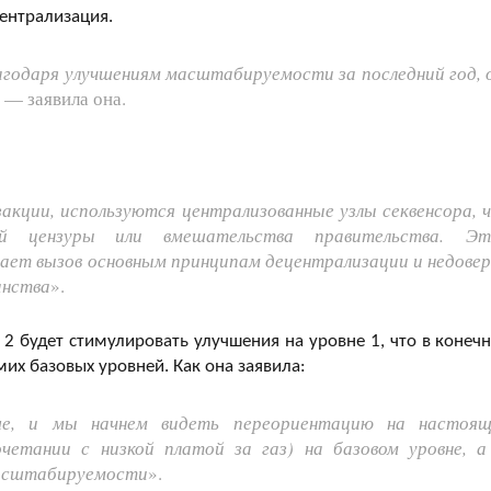
централизация.
лагодаря улучшениям масштабируемости за последний год, 
, — заявила она.
акции, используются централизованные узлы секвенсора, 
ой цензуры или вмешательства правительства. Э
сает вызов основным принципам децентрализации и недовер
анства
».
2 будет стимулировать улучшения на уровне 1, что в конеч
их базовых уровней. Как она заявила:
, и мы начнем видеть переориентацию на настоя
етании с низкой платой за газ) на базовом уровне, а
 масштабируемости
».