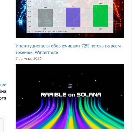
Институционалы обеспечивают 72% потока по всем
токенам: Wintermute
7 августа, 2026
щей
йна
отя