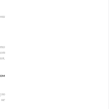
они
что
тот
ия,
ном
щую
 не