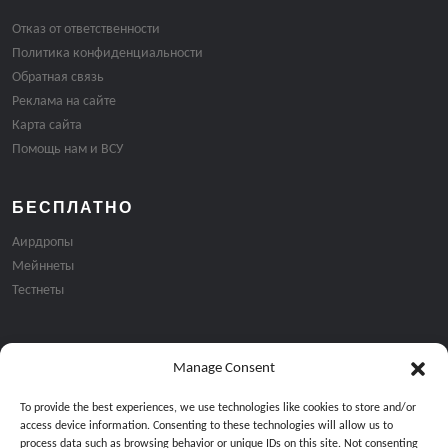
Отказ от ответственности
Политика конфиденциальности
Обратная связь
Реклама на сайте
Карта сайта
Помощь нам и ВСУ
БЕСПЛАТНО
Аирдропы
Мейннеты
Тестнеты
Manage Consent
Подписка на email рассылку:
To provide the best experiences, we use technologies like cookies to store and/or
access device information. Consenting to these technologies will allow us to
process data such as browsing behavior or unique IDs on this site. Not consenting