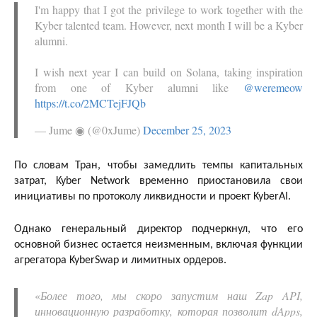
I'm happy that I got the privilege to work together with the
Kyber talented team. However, next month I will be a Kyber
alumni.
I wish next year I can build on Solana, taking inspiration
from one of Kyber alumni like
@weremeow
https://t.co/2MCTejFJQb
— Jume ◉ (@0xJume)
December 25, 2023
По словам Тран, чтобы замедлить темпы капитальных
затрат, Kyber Network временно приостановила свои
инициативы по протоколу ликвидности и проект KyberAI.
Однако генеральный директор подчеркнул, что его
основной бизнес остается неизменным, включая функции
агрегатора KyberSwap и лимитных ордеров.
«
Более того, мы скоро запустим наш Zap API,
инновационную разработку, которая позволит dApps,