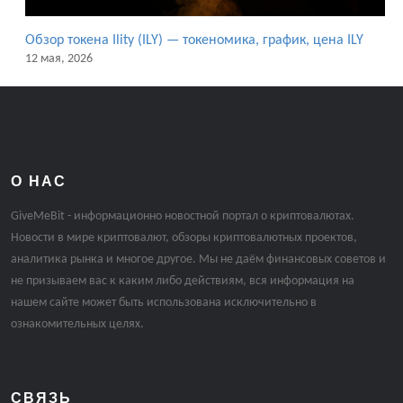
Обзор токена Ility (ILY) — токеномика, график, цена ILY
12 мая, 2026
О НАС
GiveMeBit - информационно новостной портал о криптовалютах.
Новости в мире криптовалют, обзоры криптовалютных проектов,
аналитика рынка и многое другое. Мы не даём финансовых советов и
не призываем вас к каким либо действиям, вся информация на
нашем сайте может быть использована исключительно в
ознакомительных целях.
СВЯЗЬ