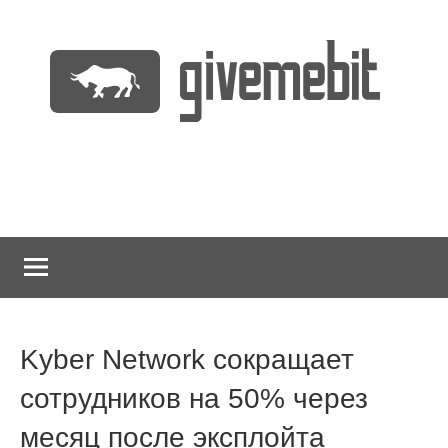
Перейти
к
содержимому
информационно
GiveMeBit.com
новостной
портал
о
криптовалютах
Kyber Network сокращает
сотрудников на 50% через
месяц после эксплойта