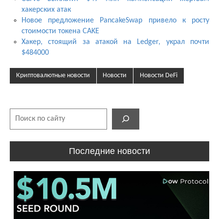
хакерских атак
Новое предложение PancakeSwap привело к росту
стоимости токена CAKE
Хакер, стоящий за атакой на Ledger, украл почти
$484000
Криптовалютные новости
Новости
Новости DeFi
Поиск
Последние новости