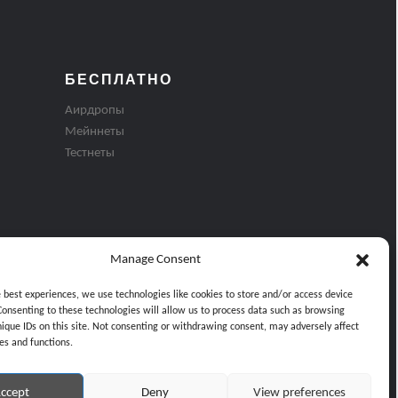
БЕСПЛАТНО
Аирдропы
Мейннеты
Тестнеты
Manage Consent
e best experiences, we use technologies like cookies to store and/or access device
Consenting to these technologies will allow us to process data such as browsing
nique IDs on this site. Not consenting or withdrawing consent, may adversely affect
es and functions.
ти
ccept
Deny
View preferences