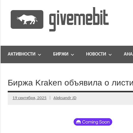
Перейти
к
содержимому
информационно
GiveMeBit.com
новостной
портал
АКТИВНОСТИ
БИРЖИ
НОВОСТИ
АНА
о
криптовалютах
Биржа Kraken объявила о листи
19 сентября, 2025
Aleksandr JD