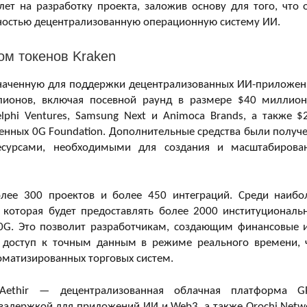
лет на разработку проекта, заложив основу для того, что 
лностью децентрализованную операционную систему ИИ.
ом токенов Kraken
значенную для поддержки децентрализованных ИИ-приложен
ионов, включая посевной раунд в размере $40 миллион
lphi Ventures, Samsung Next и Animoca Brands, а также $
енных 0G Foundation. Дополнительные средства были получ
есурсами, необходимыми для создания и масштабирова
олее 300 проектов и более 450 интеграций. Среди наибо
 которая будет предоставлять более 2000 институциональ
 0G. Это позволит разработчикам, создающим финансовые 
 доступ к точным данным в режиме реального времени, 
томатизированных торговых систем.
Aethir — децентрализованная облачная платформа G
адержкой для приложений ИИ и Web3, а также Orochi Netw