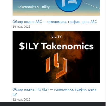
Обзор токена ARC — токеномика, график, цена ARC
14 мая, 2026
Обзор токена Ility (ILY) — токеномика, график, цена
ILY
12 мая, 2026