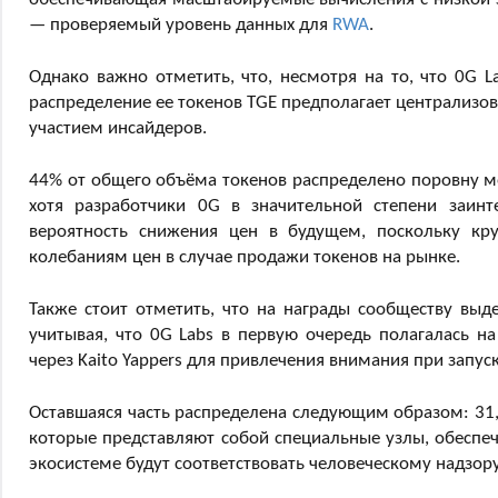
— проверяемый уровень данных для
RWA
.
Однако важно отметить, что, несмотря на то, что 0G L
распределение ее токенов TGE предполагает централизов
участием инсайдеров.
44% от общего объёма токенов распределено поровну ме
хотя разработчики 0G в значительной степени заин
вероятность снижения цен в будущем, поскольку кр
колебаниям цен в случае продажи токенов на рынке.
Также стоит отметить, что на награды сообществу выде
учитывая, что 0G Labs в первую очередь полагалась н
через Kaito Yappers для привлечения внимания при запуск
Оставшаяся часть распределена следующим образом: 31,
которые представляют собой специальные узлы, обеспеч
экосистеме будут соответствовать человеческому надзо