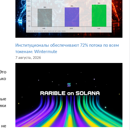
Институционалы обеспечивают 72% потока по всем
токенам: Wintermute
7 августа, 2026
Это
ько
ные
ики
 не