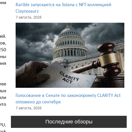
они
Rarible запускается на Solana с NFT-коллекцией
Claynosaurz
7 августа, 2026
ий.
ов,
250
ены
ния
лее
ных
Голосование в Сенате по законопроекту CLARITY Act
или
отложено до сентября
что
7 августа, 2026
Последние обзоры
PU,
ork