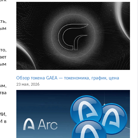
ть,
ным
то,
ает
ным
Обзор токена GAEA — токеномика, график, цена
23 мая, 2026
ым,
тва
ИИ,
И в