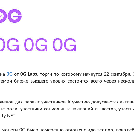
ена
0G
от
0G Labs
, торги по которому начнутся 22 сентября. 
уемой бирже высшего уровня состоится всего через нескол
енов для первых участников. К участию допускаются актив
е роли, участники социальных кампаний и квестов, участн
ty NFT.
 монеты 0G было намеренно отложено «до тех пор, пока всё