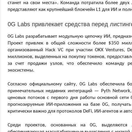
станет на свои места». Команда потратила более двух 
представляют как крупнейший блокчейн L1 для ИИ и по
0G Labs привлекает средства перед листинг
0G Labs разрабатывает модульную цепочку ИИ, предна
Проект привлек в общей сложности более $350 милл
организованный Hack VC при участии OKX Ventures, De
миллионов, выделенных на покупку токенов, предоставл
за счет продажи узлов, что обеспечило команду р
экосистемы.
Согласно официальному сайту, 0G Labs обеспечила б
примечательных недавних интеграций — Pyth Network,
ценовых потоков с первого дня работы основной сети
прогнозируемые ИИ-приложения на базе 0G, получать
критически важно для протоколов DeFi, ИИ-агентов и ав
Среди проектов, основанных на 0G, выделяются 
обеспечивающая масштабируемые вычисления с низкой з