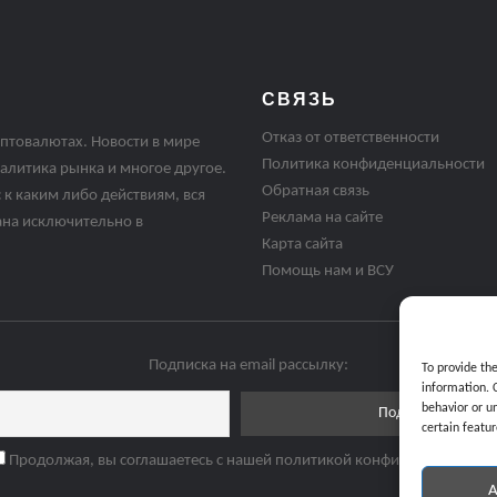
СВЯЗЬ
Отказ от ответственности
птовалютах. Новости в мире
Политика конфиденциальности
алитика рынка и многое другое.
Обратная связь
 к каким либо действиям, вся
Реклама на сайте
ана исключительно в
Карта сайта
Помощь нам и ВСУ
Подписка на email рассылку:
To provide th
information. 
behavior or u
certain featur
Продолжая, вы соглашаетесь с нашей политикой конфиденциальнос
A