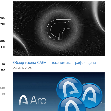
ли,
они
олю
и и
Обзор токена GAEA — токеномика, график, цена
 по
23 мая, 2026
 на
ный
 по