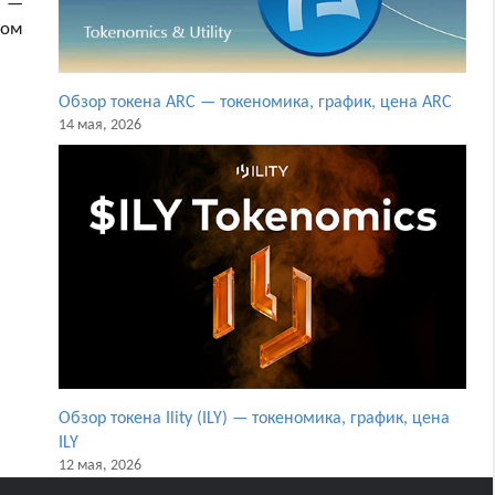
т —
том
Обзор токена ARC — токеномика, график, цена ARC
14 мая, 2026
Обзор токена Ility (ILY) — токеномика, график, цена
ILY
12 мая, 2026