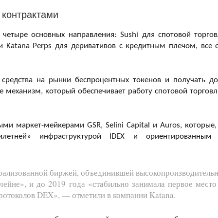
 контрактами
 четыре основных направления: Sushi для спотовой торгов
и Katana Perps для деривативов с кредитным плечом, все 
 средства на рынки беспроцентных токенов и получать д
е механизм, который обеспечивает работу спотовой торговл
и маркет-мейкерами GSR, Selini Capital и Auros, которые,
летней» инфраструктурой IDEX и ориентированным
нтрализованной биржей, объединившей высокопроизводитель
чейне», и до 2019 года «стабильно занимала первое место
протоколов DEX», — отметили в компании Katana.