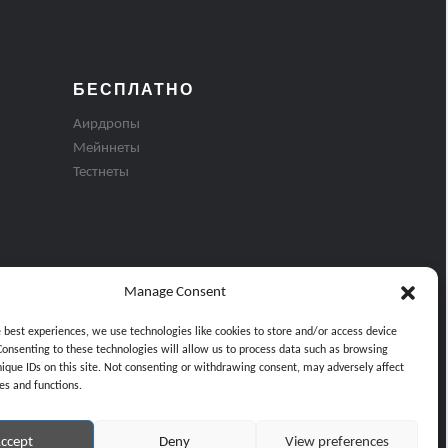
БЕСПЛАТНО
Аирдропы
Мейннеты
Тестнеты
Manage Consent
e best experiences, we use technologies like cookies to store and/or access device
Consenting to these technologies will allow us to process data such as browsing
nique IDs on this site. Not consenting or withdrawing consent, may adversely affect
es and functions.
ти
ccept
Deny
View preferences