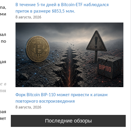
В течение 5-ти дней в Bitcoin-ETF наблюдался
na,
приток в размере $853,5 млн.
ами
8 августа, 2026
зал
 по
щая
е в
тия
Форк Bitcoin BIP-110 может привести к атакам
повторного воспроизведения
8 августа, 2026
рая
яет
Последние обзоры