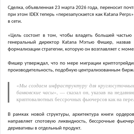
Сделка, объявленная 23 марта 2026 года, переносит поч
при этом IDEX теперь «перезапускается как Katana Perp
в сети.
«Цель состоит в том, чтобы владеть большей частью 
генеральный директор Katana Мэтью Фишер, назвав
формализации стратегии, которую он возглавляет с моме
Фишер утверждал, что по мере миграции криптотрейдин
производительность, подобную централизованным биржам
«
Мы создаем инфраструктуру для круглосуточных р
банковские часы
», — сказал он, указав на недавни
криптовалютных бессрочных фьючерсов как на пере
В рамках новой структуры, архитектура книги ордеро
направляет спотовую ликвидность, бессрочные фьючер
деривативы в отдельный продукт.