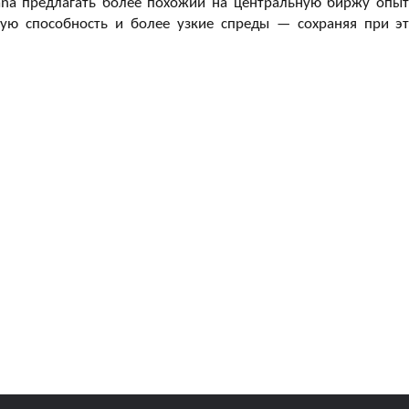
tana предлагать более похожий на центральную биржу опы
ую способность и более узкие спреды — сохраняя при э