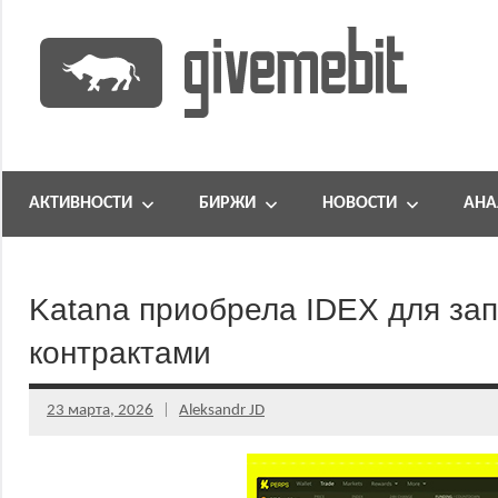
Перейти
к
содержимому
информационно
GiveMeBit.com
новостной
портал
АКТИВНОСТИ
БИРЖИ
НОВОСТИ
АНА
о
криптовалютах
Katana приобрела IDEX для за
контрактами
23 марта, 2026
Aleksandr JD