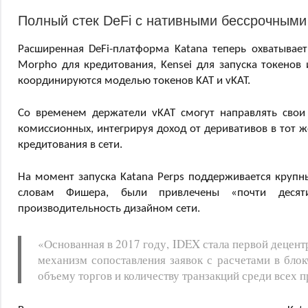
Полный стек DeFi с нативными бессрочными
Расширенная DeFi-платформа Katana теперь охватывает
Morpho для кредитования, Kensei для запуска токенов 
координируются моделью токенов KAT и vKAT.
Со временем держатели vKAT смогут направлять свои
комиссионных, интегрируя доход от деривативов в тот ж
кредитования в сети.
На момент запуска Katana Perps поддерживается крупным
словам Фишера, были привлечены «почти десяти
производительность дизайном сети.
«Основанная в 2017 году, IDEX стала первой деце
механизм сопоставления заявок с расчетами в блок
объему торгов и количеству транзакций среди всех 