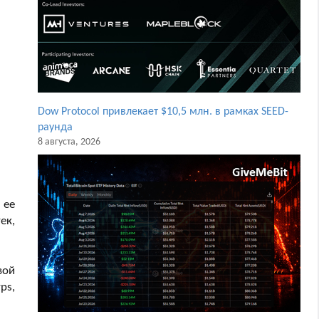
Dow Protocol привлекает $10,5 млн. в рамках SEED-
раунда
8 августа, 2026
 ее
ек,
вой
ps,