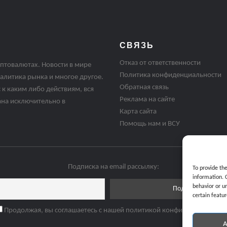
СВЯЗЬ
Отказ от ответственности
птовалютах. Новости в мире
Политика конфиденциальности
алитика рынка и многое другое.
Обратная связь
 к каким либо действиям, вся
Реклама на сайте
ана исключительно в
Карта сайта
Помощь нам и ВСУ
Подписка на email рассылку:
To provide th
information. 
behavior or u
certain featur
Продолжая, вы соглашаетесь с нашей политикой конфиденциальнос
A