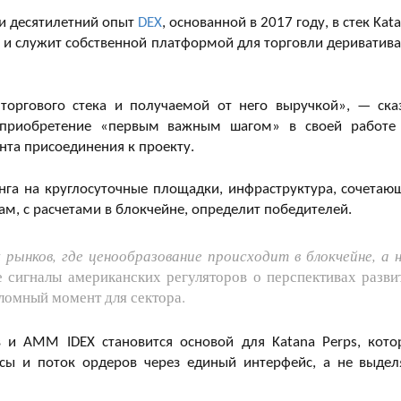
ти десятилетний опыт
DEX
, основанной в 2017 году, в стек Kata
s» и служит собственной платформой для торговли дериватив
торгового стека и получаемой от него выручкой», — ска
 приобретение «первым важным шагом» в своей работе
нта присоединения к проекту.
га на круглосуточные площадки, инфраструктура, сочетаю
, с расчетами в блокчейне, определит победителей.
ынков, где ценообразование происходит в блокчейне, а н
е сигналы американских регуляторов о перспективах разви
ломный момент для сектора.
в и AMM IDEX становится основой для Katana Perps, кото
сы и поток ордеров через единый интерфейс, а не выдел