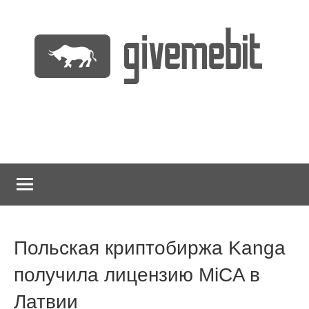
Перейти
к
содержимому
информационно
GiveMeBit.com
новостной
портал
о
криптовалютах
Польская криптобиржа Kanga
получила лицензию MiCA в
Латвии