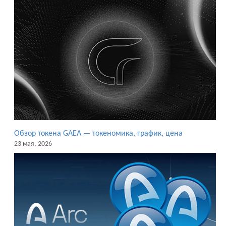
Обзор токена GAEA — токеномика, график, цена
23 мая, 2026