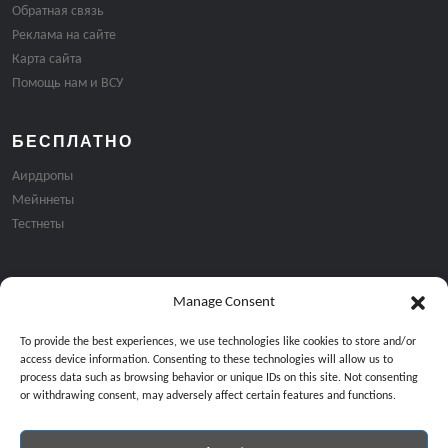
Обратная связь
Реклама на сайте
Карта сайта
Помощь нам и ВСУ
БЕСПЛАТНО
Аирдропы
Мейннеты
Тестнеты
Manage Consent
Подписка на email рассылку:
To provide the best experiences, we use technologies like cookies to store and/or
access device information. Consenting to these technologies will allow us to
process data such as browsing behavior or unique IDs on this site. Not consenting
or withdrawing consent, may adversely affect certain features and functions.