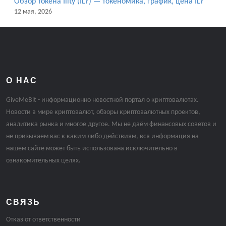
Обзор токена Ility (ILY) — токеномика, график, цена ILY
12 мая, 2026
О НАС
GiveMeBit - информационно новостной портал о криптовалютах.
Новости в мире криптовалют, обзоры криптовалютных проектов,
аналитика рынка и многое другое. Мы не даём финансовых советов и
не призываем вас к каким либо действиям, вся информация на
нашем сайте может быть использована исключительно в
ознакомительных целях.
СВЯЗЬ
Отказ от ответственности