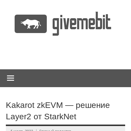
Перейти
к
содержимому
информационно
GiveMeBit.com
новостной
портал
о
криптовалютах
Kakarot zkEVM — решение
Layer2 от StarkNet