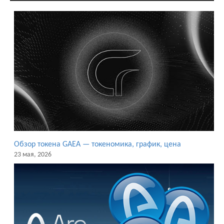
Обзор токена GAEA — токеномика, график, цена
23 мая, 2026