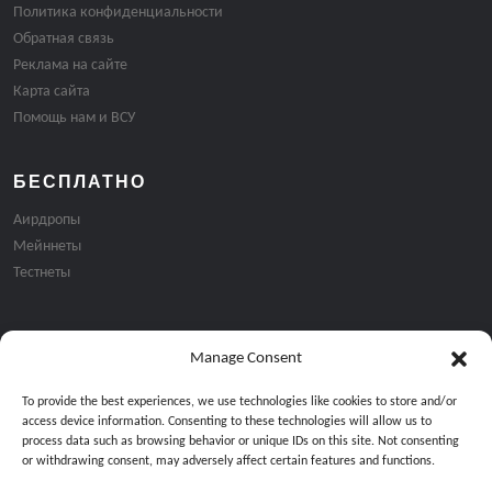
Политика конфиденциальности
Обратная связь
Реклама на сайте
Карта сайта
Помощь нам и ВСУ
БЕСПЛАТНО
Аирдропы
Мейннеты
Тестнеты
Manage Consent
Подписка на email рассылку:
To provide the best experiences, we use technologies like cookies to store and/or
access device information. Consenting to these technologies will allow us to
process data such as browsing behavior or unique IDs on this site. Not consenting
or withdrawing consent, may adversely affect certain features and functions.