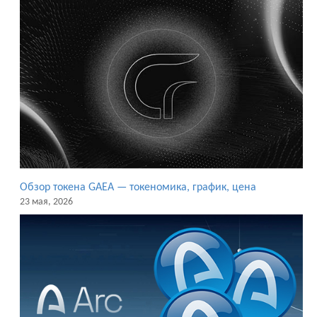
Обзор токена GAEA — токеномика, график, цена
23 мая, 2026