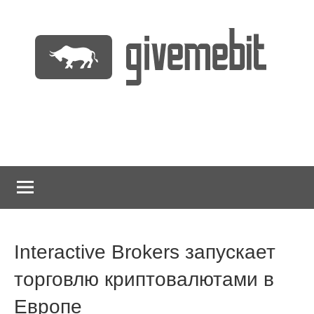
Перейти
к
содержимому
информационно
GiveMeBit.com
новостной
портал
о
криптовалютах
Interactive Brokers запускает
торговлю криптовалютами в
Европе