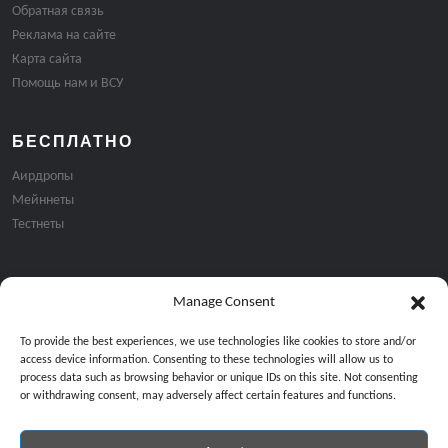
Обратная связь
Реклама на сайте
Карта сайта
Помощь нам и ВСУ
БЕСПЛАТНО
Аирдропы
Мейннеты
Тестнеты
Manage Consent
Подписка на email рассылку:
To provide the best experiences, we use technologies like cookies to store and/or
access device information. Consenting to these technologies will allow us to
process data such as browsing behavior or unique IDs on this site. Not consenting
or withdrawing consent, may adversely affect certain features and functions.