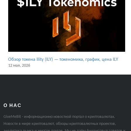
Обзор токена Ility (ILY) — токеномика, график, цена ILY
12 мая, 2026
О НАС
GiveMeBit - информационно новостной портал о криптовалютах.
Новости в мире криптовалют, обзоры криптовалютных проектов,
аналитика рынка и многое другое. Мы не даём финансовых советов и