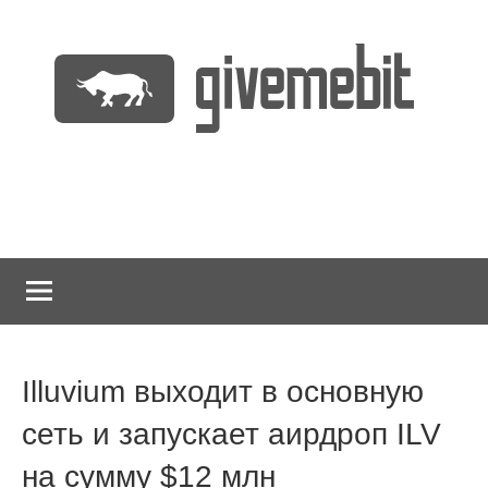
Перейти
к
содержимому
информационно
GiveMeBit.com
новостной
портал
о
криптовалютах
Illuvium выходит в основную
сеть и запускает аирдроп ILV
на сумму $12 млн