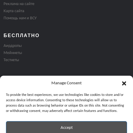
Реклама на сайте
Карта сайта
Помощь нам и ВСУ
БЕСПЛАТНО
Аирдропы
Мейннеты
Тестнеты
Manage Consent
Подписка на email рассылку:
To provide the best experiences, we use technologies like cookies to store and/or
access device information. Consenting to these technologies will allow us to
process data such as browsing behavior or unique IDs on this site. Not consenting
or withdrawing consent, may adversely affect certain features and functions.
Accept
Продолжая, вы соглашаетесь с нашей политикой конфиденциальност