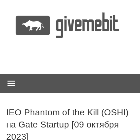
Перейти
к
содержимому
информационно
GiveMeBit.com
новостной
портал
о
криптовалютах
IEO Phantom of the Kill (OSHI)
на Gate Startup [09 октября
2023]