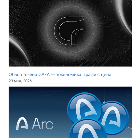
Обзор токена GAEA — токеномика, график, цена
23 мая, 2026