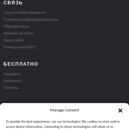
СВЯЗЬ
Отказ от ответственности
Политика конфиденциальности
Обратная связь
Реклама на сайте
Карта сайта
Помощь нам и ВСУ
БЕСПЛАТНО
Аирдропы
Мейннеты
Тестнеты
Manage Consent
Подписка на email рассылку:
To provide the best experiences, we use technologies like cookies to store and/or
access device information. Consenting to these technologies will allow us to