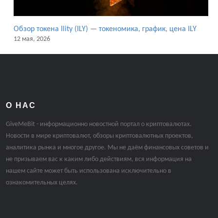
Обзор токена Ility (ILY) — токеномика, график, цена ILY
12 мая, 2026
О НАС
GiveMeBit - информационно новостной портал о криптовалютах.
Новости в мире криптовалют, обзоры криптовалютных проектов,
аналитика рынка и многое другое. Мы не даём финансовых советов и
не призываем вас к каким либо действиям, вся информация на
нашем сайте может быть использована исключительно в
ознакомительных целях.