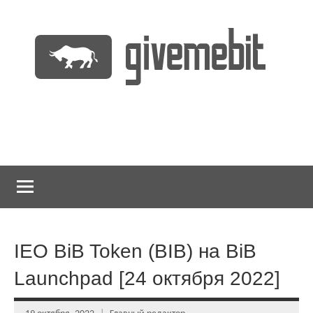
Перейти
к
содержимому
информационно
GiveMeBit.com
новостной
портал
о
криптовалютах
IEO BiB Token (BIB) на BiB
Launchpad [24 октября 2022]