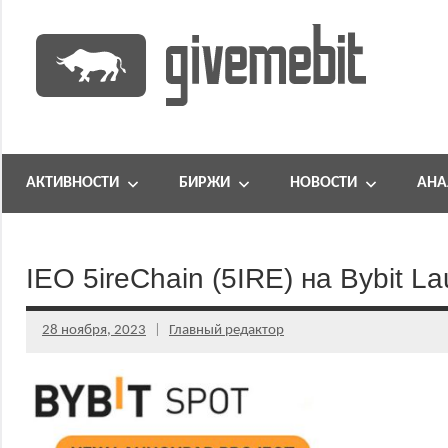
Перейти
к
содержимому
информационно
GiveMeBit.com
новостной
портал
АКТИВНОСТИ
БИРЖИ
НОВОСТИ
АНА
о
криптовалютах
IEO 5ireChain (5IRE) на Bybit L
28 ноября, 2023
Главный редактор