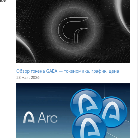
ной
Обзор токена GAEA — токеномика, график, цена
23 мая, 2026