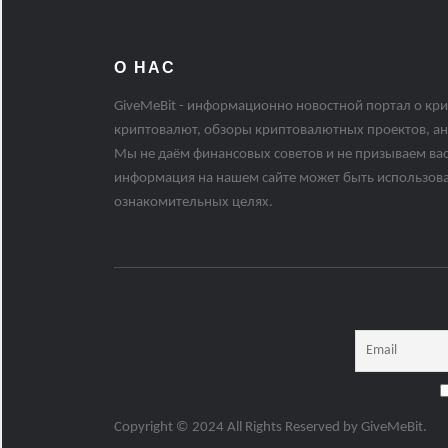
О НАС
GiveMeBit - информационно новостной портал о кри
криптовалют, обзоры криптовалютных проектов, ан
Мы не даём финансовых советов и не призываем вас
информация на нашем сайте может быть использов
ознакомительных целях.
Copyright © 2024 All Rights Reserved by
GiveMeBit
.