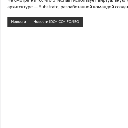
Не смотря на то, что 5ireChain использует виртуальную
архитектуре — Substrate, разработанной командой созд
Новости
Новости IDO/ICO/IFO/IEO