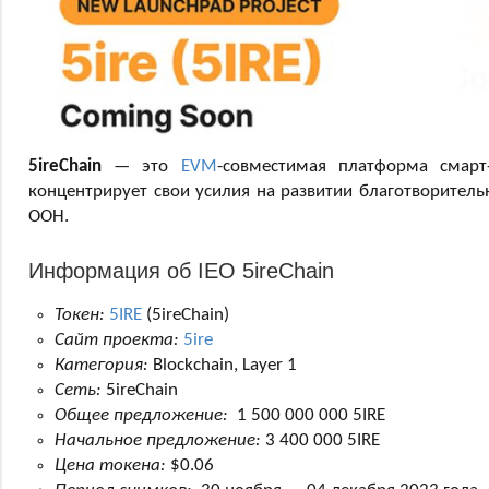
5ireChain
— это
EVM
-совместимая платформа смарт-
концентрирует свои усилия на развитии благотворитель
ООН.
Информация об IEO 5ireChain
Токен:
5IRE
(5ireChain)
Сайт проекта:
5ire
Категория:
Blockchain, Layer 1
Сеть:
5ireChain
Общее предложение:
1 500 000 000 5IRE
Начальное предложение:
3 400 000 5IRE
Цена токена:
$0.06