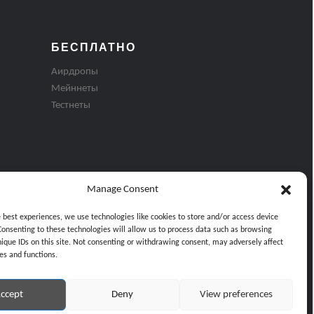
БЕСПЛАТНО
Аирдропы
Мейннеты
Тестнеты
Manage Consent
e best experiences, we use technologies like cookies to store and/or access device
Consenting to these technologies will allow us to process data such as browsing
nique IDs on this site. Not consenting or withdrawing consent, may adversely affect
es and functions.
ти
ccept
Deny
View preferences