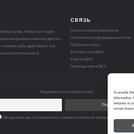
СВЯЗЬ
Отказ от ответственности
птовалютах. Новости в мире
Политика конфиденциальности
алитика рынка и многое другое.
Обратная связь
 к каким либо действиям, вся
Реклама на сайте
ана исключительно в
Карта сайта
Помощь нам и ВСУ
Подписка на email рассылку:
To provide th
information. 
behavior or u
certain featur
Продолжая, вы соглашаетесь с нашей политикой конфиденциальнос
A