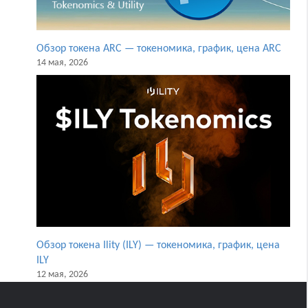
Обзор токена ARC — токеномика, график, цена ARC
14 мая, 2026
Обзор токена Ility (ILY) — токеномика, график, цена
ILY
12 мая, 2026