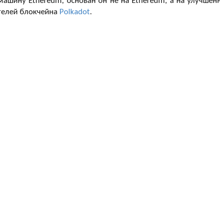
 машину Ethereum, основан он не на Ethereum, а на улучшен
ателей блокчейна
Polkadot
.