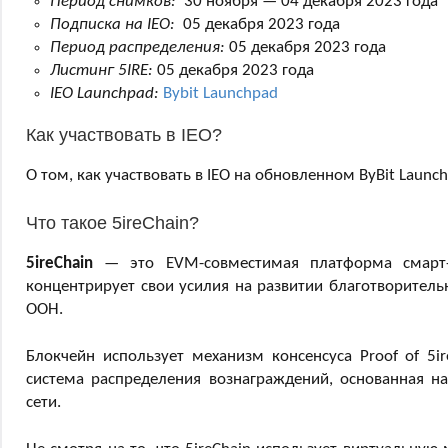
Период снимков:
30 ноября — 04 декабря 2023 года
Подписка на IEO:
05 декабря 2023 года
Период распределения:
05 декабря 2023 года
Листинг 5IRE:
05 декабря 2023 года
IEO Launchpad:
Bybit Launchpad
Как участвовать в IEO?
О том, как участвовать в IEO на обновленном ByBit Launch
Что такое 5ireChain?
5ireChain
— это EVM-совместимая платформа смарт-ко
концентрирует свои усилия на развитии благотворитель
ООН.
Блокчейн использует механизм консенсуса Proof of 5ir
система распределения вознаграждений, основанная н
сети.