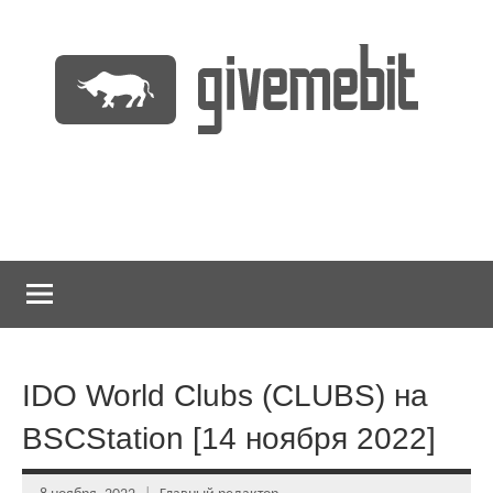
Перейти
к
содержимому
информационно
GiveMeBit.com
новостной
портал
о
криптовалютах
IDO World Clubs (CLUBS) на
BSCStation [14 ноября 2022]