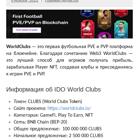
8 ноября, 2022
Главный редактор
WorldClubs
— это первая футбольная PVE и PVP платформа
на блокчейне. Благодаря сочетанию Web3 WorldClubs —
это лучший способ для игроков получать прибыль,
зарабатывая Player NFT, создавая клубы и присоединяясь
к играм PVE и PVP.
Информация об IDO World Clubs
Токен:
CLUBS (World Clubs Token)
Сайт проекта:
https://worldclubs.io/
Категория:
GameFi, Play To Earn, NFT
Сеть:
BNB Chain (BEP-20)
Общее предложение:
100 000 000 CLUBS
Начальное предложение:
2 500 000 CLUBS