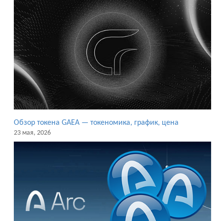
Обзор токена GAEA — токеномика, график, цена
23 мая, 2026