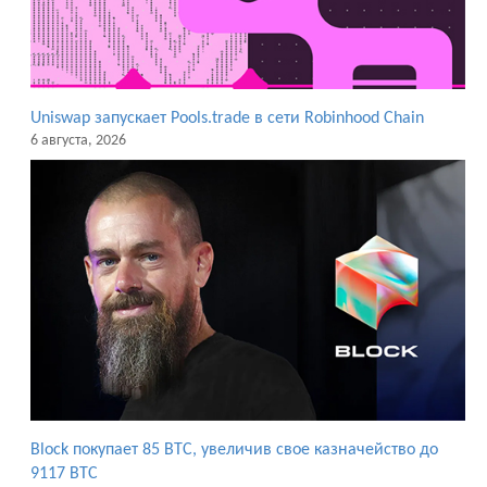
Uniswap запускает Pools.trade в сети Robinhood Chain
6 августа, 2026
Block покупает 85 BTC, увеличив свое казначейство до
9117 BTC