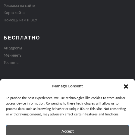
Реклама на сайте
Карта сайта
Помощь нам и ВСУ
БЕСПЛАТНО
Аирдропы
Мейннеты
Тестнеты
Manage Consent
Подписка на email рассылку:
To provide the best experiences, we use technologies like cookies to store and/or
access device information. Consenting to these technologies will allow us to
process data such as browsing behavior or unique IDs on this site. Not consenting
or withdrawing consent, may adversely affect certain features and functions.
Accept
Продолжая, вы соглашаетесь с нашей политикой конфиденциальност