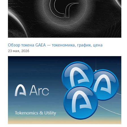
Обзор токена GAEA — токеномика, график, цена
23 мая, 2026