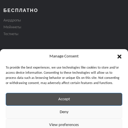
БЕСПЛАТНО
Аирдропы
Мейннеты
Тестнеты
Manage Consent
Подписка на email рассылку:
To provide the best experiences, we use technologies like cookies to store and/or
access device information. Consenting to these technologies will allow us to
process data such as browsing behavior or unique IDs on this site. Not consenting
or withdrawing consent, may adversely affect certain features and functions.
Accept
Продолжая, вы соглашаетесь с нашей политикой конфиденциальност
Copyright © 2024 All Rights Reserved by
GiveMeBit
.
Deny
View preferences