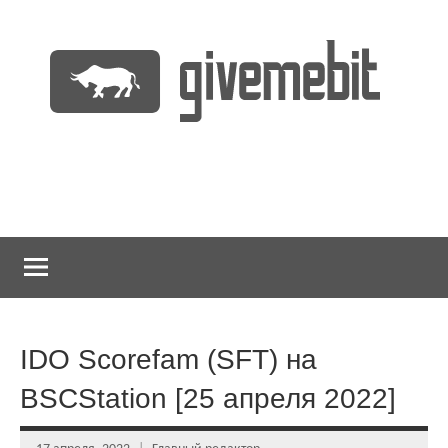
Перейти
к
содержимому
информационно
GiveMeBit.com
новостной
портал
о
криптовалютах
IDO Scorefam (SFT) на
BSCStation [25 апреля 2022]