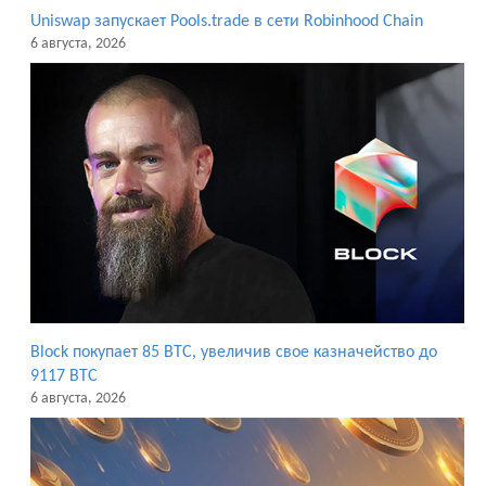
Uniswap запускает Pools.trade в сети Robinhood Chain
6 августа, 2026
Block покупает 85 BTC, увеличив свое казначейство до
9117 BTC
6 августа, 2026