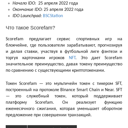
Начало IDO:
25 апреля 2022 года
Окончание IDO:
25 апреля 2022 года
IDO Launchpad:
BSCStation
Что такое Scorefam?
Scorefam предлагает сервис спортивных игр на
блокчейне, где пользователи зарабатывают, прогнозируя
и делая ставки, участвуя в футбольной лиге фэнтези и
торгуя карточками игроков
NFT
. Это дает Scorefam
значительное преимущество, давая токену преимущество
по сравнению с существующими криптотокенами.
Токен Scorefam — это мультичейн токен с тикером SFT,
построенный на протоколе Binance Smart Chain и Near. SFT
— это служебный токен, который поддерживает
платформу Scorefam. Он реализует функцию
ежемесячного сжигания, которая уменьшает оборотное
предложение при совершении транзакций.