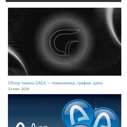
Обзор токена GAEA — токеномика, график, цена
23 мая, 2026