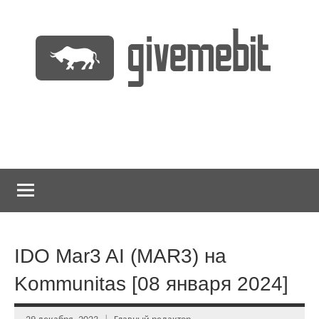
Перейти
к
содержимому
информационно
GiveMeBit.com
новостной
портал
о
криптовалютах
IDO Mar3 AI (MAR3) на
Kommunitas [08 января 2024]