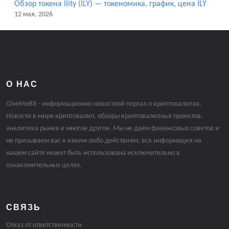
Обзор токена Ility (ILY) — токеномика, график, цена ILY
12 мая, 2026
О НАС
GiveMeBit - информационно новостной портал о криптовалютах.
Новости в мире криптовалют, обзоры криптовалютных проектов,
аналитика рынка и многое другое. Мы не даём финансовых советов и
не призываем вас к каким либо действиям, вся информация на
нашем сайте может быть использована исключительно в
ознакомительных целях.
СВЯЗЬ
Отказ от ответственности