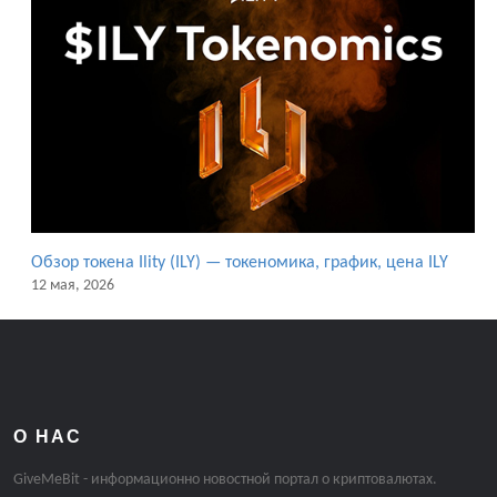
Обзор токена Ility (ILY) — токеномика, график, цена ILY
12 мая, 2026
О НАС
GiveMeBit - информационно новостной портал о криптовалютах.