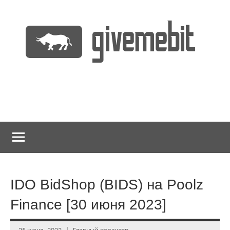
Перейти
к
содержимому
информационно
GiveMeBit.com
новостной
портал
о
криптовалютах
IDO BidShop (BIDS) на Poolz
Finance [30 июня 2023]