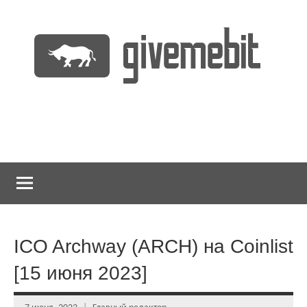
Перейти
к
содержимому
информационно
GiveMeBit.com
новостной
портал
о
криптовалютах
ICO Archway (ARCH) на Coinlist
[15 июня 2023]