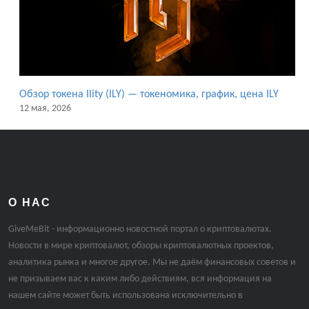
Обзор токена Ility (ILY) — токеномика, график, цена ILY
12 мая, 2026
О НАС
GiveMeBit - информационно новостной портал о криптовалютах.
Новости в мире криптовалют, обзоры криптовалютных проектов,
аналитика рынка и многое другое. Мы не даём финансовых советов и
не призываем вас к каким либо действиям, вся информация на
нашем сайте может быть использована исключительно в