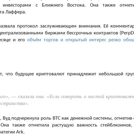
я инвесторами с Ближнего Востока. Она также отмет
та Лаффера.
 назвала протокол заслуживающим внимания. Её коммента
централизованными биржами бессрочных контрактов (PerpD
месяце и его
объём торгов и открытый интерес резко обо
ет, что будущее криптовалют принадлежит небольшой гру
ого
», — сказала она. «
Если говорить о чистой криптовалю
остранства
».
i, Вуд подчеркнула роль BTC как денежной системы, отметив 
 Она также отметила растущую важность стейблкоинов,
атегии Ark.