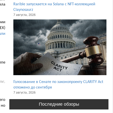
ила
Rarible запускается на Solana с NFT-коллекцией
Claynosaurz
7 августа, 2026
рии
EX)
шли
ппе
те,
Голосование в Сенате по законопроекту CLARITY Act
отложено до сентября
7 августа, 2026
его
Последние обзоры
 но