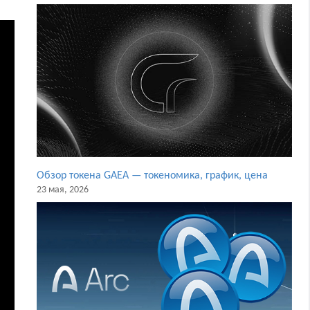
Обзор токена GAEA — токеномика, график, цена
23 мая, 2026