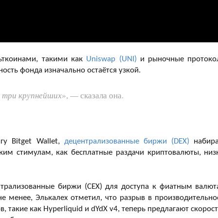
ьткоинами, такими как
Uniswap (UNI)
и рыночные протоко
ность фонда изначально остаётся узкой.
о три крупнейших
», — сказала она.
у Bitget Wallet,
децентрализованные биржи (DEX)
набир
ким стимулам, как бесплатные раздачи криптовалюты, низ
трализованные биржи (CEX) для доступа к фиатным валют
е менее, Элькалех отметил, что разрыв в производительно
 такие как Hyperliquid и dYdX v4, теперь предлагают скорост