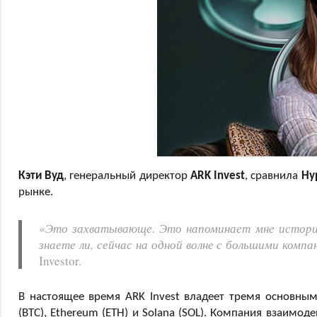
Кэти Вуд
, генеральный директор
ARK Invest
, сравнила
Hy
рынке.
«
Это захватывающе. Это напоминает мне историю 
знаете ли, сейчас на одной волне с большими комп
Investor.
В настоящее время ARK Invest владеет тремя основным
(BTC), Ethereum (ETH) и Solana (SOL). Компания взаимодей