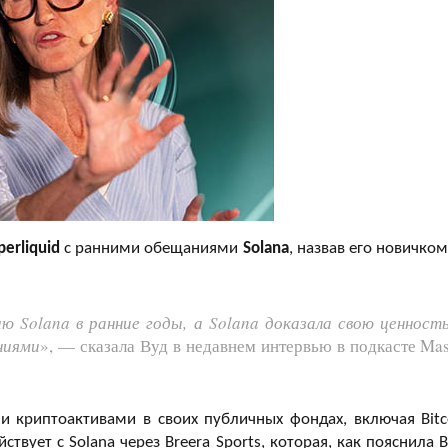
perliquid
с ранними обещаниями
Solana
, назвав его новичком
Solana в ранние годы, а Solana доказала свою ценность
аниями
», — сказала Вуд в недавнем интервью в подкасте Mas
и криптоактивами в своих публичных фондах, включая Bitc
ствует с Solana через Breera Sports, которая, как пояснила В