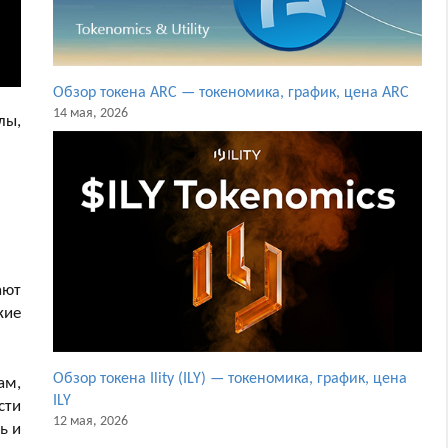
Обзор токена ARC — токеномика, график, цена ARC
14 мая, 2026
лы,
ают
кие
Обзор токена Ility (ILY) — токеномика, график, цена
ам,
ILY
сти
12 мая, 2026
ь и