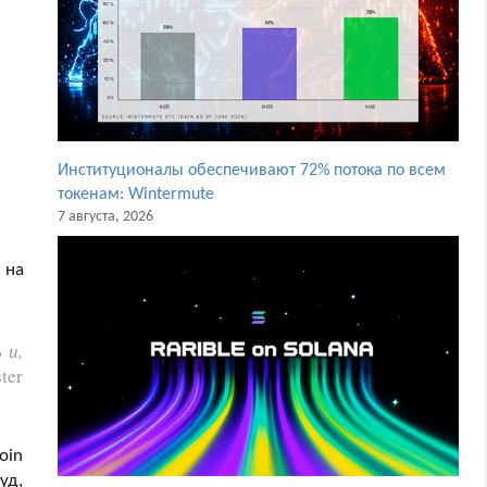
Институционалы обеспечивают 72% потока по всем
токенам: Wintermute
7 августа, 2026
 на
 и,
ter
oin
уд,