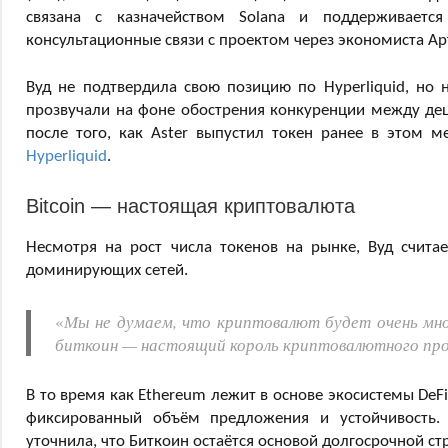
связана с казначейством Solana и поддерживаетс
консультационные связи с проектом через экономиста Ар
Вуд не подтвердила свою позицию по Hyperliquid, но
прозвучали на фоне обострения конкуренции между де
после того, как Aster выпустил токен ранее в этом 
Hyperliquid
.
Bitcoin — настоящая криптовалюта
Несмотря на рост числа токенов на рынке, Вуд счита
доминирующих сетей.
«
Мы не думаем, что криптовалют будет очень мн
биткоин — настоящий король криптовалютного пр
В то время как Ethereum лежит в основе экосистемы DeF
фиксированный объём предложения и устойчивость.
уточнила, что Биткоин остаётся основой долгосрочной стр