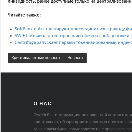
ликвидность, ранее доступные только на централизованн
Читайте также:
SoftBank и Ark планируют присоединиться к раунду ф
SWIFT объявил о тестировании обмена сообщениями н
Centrifuge запускает первый токенизированный индекс
Криптовалютные новости
Новости
О НАС
GiveMeBit - информационно новостной портал о кри
криптовалют, обзоры криптовалютных проектов, ан
Мы не даём финансовых советов и не призываем вас