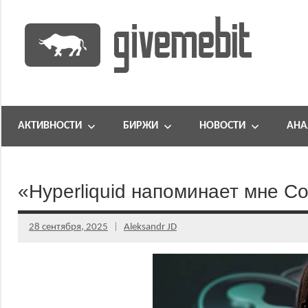
Перейти
к
содержимому
информационно
GiveMeBit.com
новостной
портал
АКТИВНОСТИ
БИРЖИ
НОВОСТИ
АНА
о
криптовалютах
«Hyperliquid напоминает мне Со
28 сентября, 2025
Aleksandr JD