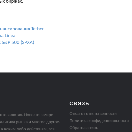
ых биржах.
инансирования Tether
а Linea
 S&P 500 (SPXA)
СВЯЗЬ
Отказ от ответственности
птовалютах. Новости в мире
Политика конфиденциальности
алитика рынка и многое другое.
Обратная связь
 к каким либо действиям, вся