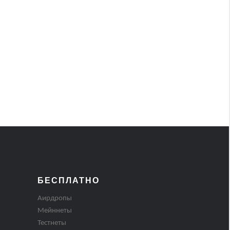
БЕСПЛАТНО
Аирдропы
Мейннеты
Тестнеты