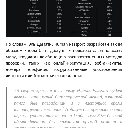
По словам Эль Дамати, Human Passport разработан таким
образом, чтобы быть доступным пользователям по всему
миру, предлагая комбинацию распространенных методов
проверки, таких как онлайн-репутация, веб-аккаунты,
номера телефонов, государственные удостоверения
личности или биометрические данные.
«
В скором времени в систему Human Passport будет
включен анонимный биометрический метод, который
ранее был разработан и в настоящее время
пилотируется компанией Holonym для предоставления
перемещенному населению на Глобальном Юге базовой
идентификации для получения прямой помощи и
гуманитарных услуг
», — отметил он.