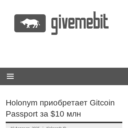
Перейти
к
содержимому
информационно
GiveMeBit.com
новостной
портал
о
криптовалютах
Holonym приобретает Gitcoin
Passport за $10 млн