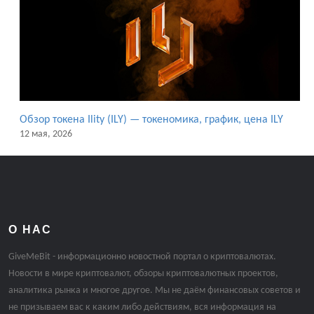
Обзор токена Ility (ILY) — токеномика, график, цена ILY
12 мая, 2026
О НАС
GiveMeBit - информационно новостной портал о криптовалютах.
Новости в мире криптовалют, обзоры криптовалютных проектов,
аналитика рынка и многое другое. Мы не даём финансовых советов и
не призываем вас к каким либо действиям, вся информация на