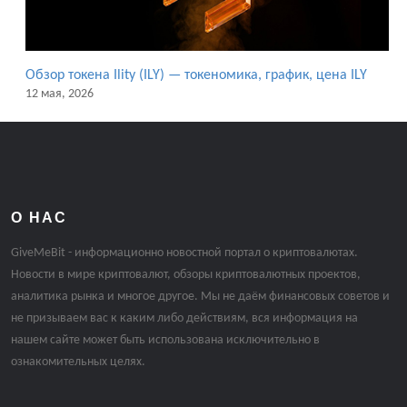
Обзор токена Ility (ILY) — токеномика, график, цена ILY
12 мая, 2026
О НАС
GiveMeBit - информационно новостной портал о криптовалютах.
Новости в мире криптовалют, обзоры криптовалютных проектов,
аналитика рынка и многое другое. Мы не даём финансовых советов и
не призываем вас к каким либо действиям, вся информация на
нашем сайте может быть использована исключительно в
ознакомительных целях.