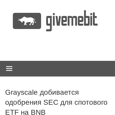
Перейти
к
содержимому
информационно
GiveMeBit.com
новостной
портал
о
криптовалютах
Grayscale добивается
одобрения SEC для спотового
ETF на BNB