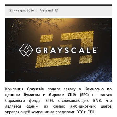
25 января, 2026
Aleksandr JD
Компания
Grayscale
подала заявку в
Комиссию по
ценным бумагам и биржам США (SEC)
на запуск
биржевого фонда (ETF), отслеживающего
BNB
, что
является одним из самых амбициозных шагов
управляющей компании за пределами
BTC
и
ETH
.