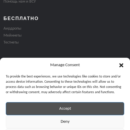
Помощь нам и ВСУ
БЕСПЛАТНО
Аирдропы
Мейннеты
Тестнеты
Manage Consent
Подписка на email рассылку:
To provide the best experiences, we use technologies like cookies to store and/or
access device information. Consenting to these technologies will allow us to
process data such as browsing behavior or unique IDs on this site. Not consenting
or withdrawing consent, may adversely affect certain features and functions.
Accept
Продолжая, вы соглашаетесь с нашей политикой конфиденциальност
Copyright © 2024 All Rights Reserved by
GiveMeBit
.
Deny