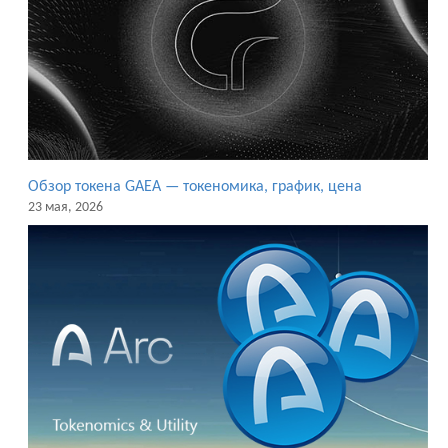
Обзор токена GAEA — токеномика, график, цена
23 мая, 2026