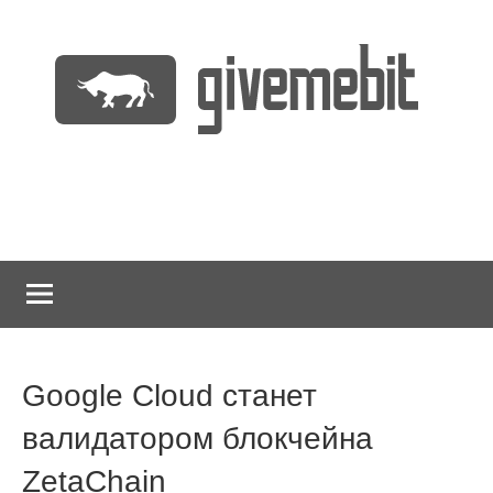
Перейти
к
содержимому
информационно
GiveMeBit.com
новостной
портал
о
криптовалютах
Google Cloud станет
валидатором блокчейна
ZetaChain