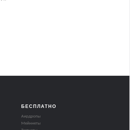
БЕСПЛАТНО
Аирдропы
Мейннеты