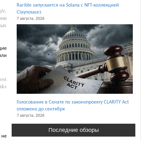
Rarible запускается на Solana с NFT-коллекцией
le,
Claynosaurz
они
7 августа, 2026
ных
щие
или
Post
nks
Голосование в Сенате по законопроекту CLARITY Act
отложено до сентября
7 августа, 2026
Последние обзоры
 не