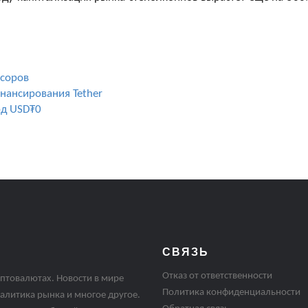
нсоров
инансирования Tether
рд USD₮0
СВЯЗЬ
Отказ от ответственности
птовалютах. Новости в мире
Политика конфиденциальности
алитика рынка и многое другое.