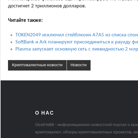
достигнет 2 триллионов долларов.
Читайте также:
TOKEN2049 исключил стейблкоин A7A5 из списка спо
SoftBank и Ark планируют присоединиться к раунду ф
Plasma запускает основную сеть с ликвидностью 2 мл
Криптовалютные новости
Новости
О НАС
GiveMeBit - информационно новостной портал о кри
криптовалют, обзоры криптовалютных проектов, ан