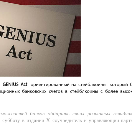
кт
GENIUS Act
, ориентированный на стейблкоины, который 
иционных банковских счетов в стейблкоины с более высо
можностей банков обдирать своих розничных вкладчик
в субботу в издании X соучредитель и управляющий парт