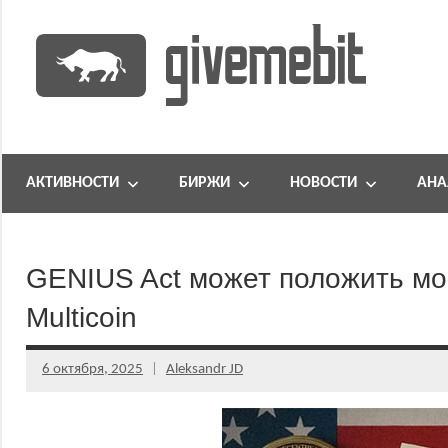
Перейти
к
содержимому
информационно
GiveMeBit.com
новостной
портал
АКТИВНОСТИ
БИРЖИ
НОВОСТИ
АНА
о
криптовалютах
GENIUS Act может положить мо
Multicoin
6 октября, 2025
Aleksandr JD