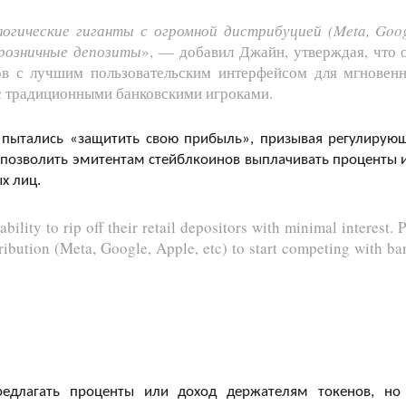
логические гиганты с огромной дистрибуцией (Meta, Goog
а розничные депозиты
», — добавил Джайн, утверждая, что 
ов с лучшим пользовательским интерфейсом для мгновен
с традиционными банковскими игроками.
ы пытались «защитить свою прибыль», призывая регулирую
 позволить эмитентам стейблкоинов выплачивать проценты 
х лиц.
bility to rip off their retail depositors with minimal interest. 
tribution (Meta, Google, Apple, etc) to start competing with ba
редлагать проценты или доход держателям токенов, но