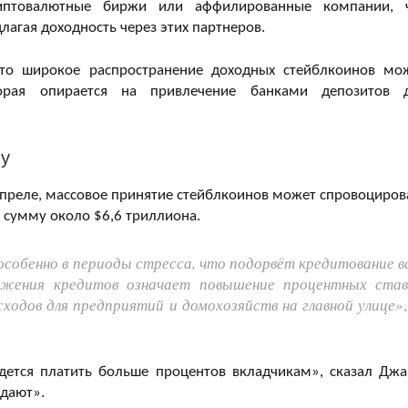
риптовалютные биржи или аффилированные компании, 
лагая доходность через этих партнеров.
что широкое распространение доходных стейблкоинов мо
торая опирается на привлечение банками депозитов 
му
преле, массовое принятие стейблкоинов может спровоциров
 сумму около $6,6 триллиона.
особенно в периоды стресса, что подорвёт кредитование в
ожения кредитов означает повышение процентных став
сходов для предприятий и домохозяйств на главной улице
»
дется платить больше процентов вкладчикам», сказал Джа
адают».