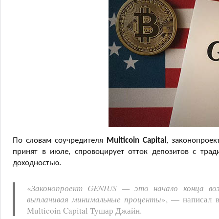
По словам соучредителя
Multicoin Capital
, законопрое
принят в июле, спровоцирует отток депозитов с трад
доходностью.
«
Законопроект GENIUS — это начало конца воз
выплачивая минимальные проценты
», — написал 
Multicoin Capital Тушар Джайн.