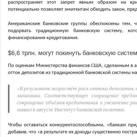
распространяет этот запрет явным образом на к
потенциально позволяет эмитентам обходить закон, пред
Американские банковские группы обеспокоены тем, 
подорвать традиционную банковскую систему, ко
финансирования кредитования.
$6,6 трлн. могут покинуть банковскую систе
По оценкам Министерства финансов США, сделанным в а
отток депозитов из традиционной банковской системы на
«
В результате возрастёт риск оттока депозитов, 
экономики. Соответствующее сокращение предл
сокращение объёмов кредитования и увеличение ра
заявил в августе Институт банковской политики.
Чтобы оставаться конкурентоспособными, «банкам при
добавив, что «в результате их доходы существенно постр