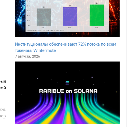
Институционалы обеспечивают 72% потока по всем
токенам: Wintermute
7 августа, 2026
был
кой
ов,
нер