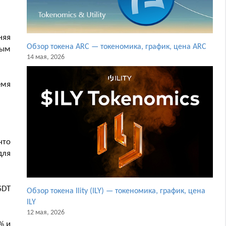
няя
Обзор токена ARC — токеномика, график, цена ARC
ным
14 мая, 2026
емя
что
для
SDT
Обзор токена Ility (ILY) — токеномика, график, цена
ILY
12 мая, 2026
% и