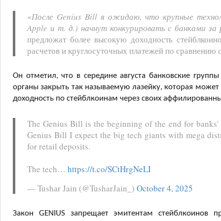
«
После Genius Bill я ожидаю, что крупные техно
Apple и т. д.) начнут конкурировать с банками з
предложат более высокую доходность стейблкоин
расчетов и круглосуточных платежей по сравнению 
Он отметил, что в середине августа банковские групп
органы закрыть так называемую лазейку, которая может
доходность по стейблкоинам через своих аффилированны
The Genius Bill is the beginning of the end for banks' a
Genius Bill I expect the big tech giants with mega dis
for retail deposits.
The tech…
https://t.co/SCtHrgNeLI
— Tushar Jain (@TusharJain_)
October 4, 2025
Закон GENIUS запрещает эмитентам стейблкоинов п