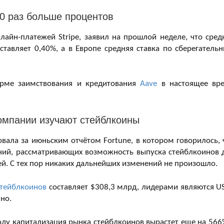
0 раз больше процентов
айн-платежей Stripe, заявил на прошлой неделе, что сред
тавляет 0,40%, а в Европе средняя ставка по сберегатель
форме заимствования и кредитования
Aave
в настоящее вр
компании изучают стейблкоины
довала за июньским отчётом Fortune, в котором говорилось, 
паний, рассматривающих возможность выпуска стейблкоинов 
й. С тех пор никаких дальнейших изменений не произошло.
стейблкоинов
составляет $308,3 млрд, лидерами являются U
но.
оду капитализация рынка стейблкоинов вырастет еще на 566