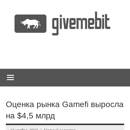
Перейти
к
содержимому
информационно
GiveMeBit.com
новостной
портал
о
криптовалютах
Оценка рынка Gamefi выросла
на $4,5 млрд