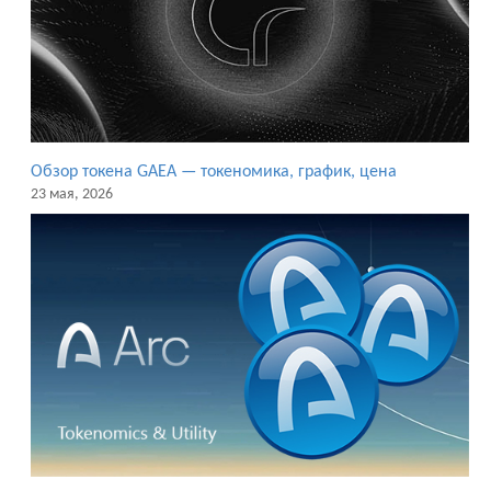
Обзор токена GAEA — токеномика, график, цена
23 мая, 2026