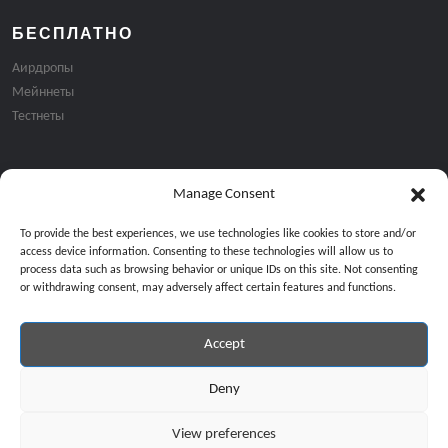
БЕСПЛАТНО
Аирдропы
Мейннеты
Тестнеты
Manage Consent
Подписка на email рассылку:
To provide the best experiences, we use technologies like cookies to store and/or
access device information. Consenting to these technologies will allow us to
process data such as browsing behavior or unique IDs on this site. Not consenting
or withdrawing consent, may adversely affect certain features and functions.
Accept
Продолжая, вы соглашаетесь с нашей политикой конфиденциальност
Copyright © 2024 All Rights Reserved by
GiveMeBit
.
Deny
View preferences