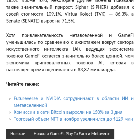
185%. Кроме того, некоторые другие монеты показали
также значительный прирост: Sipher (SIPHER) добавил к
своей стоимости 109,1%, Virtua Kolect (TVK) — 86,3%, а
Senate (SENATE) вырос на 71,5%.
Хотя привлекательность метавселенной и GameFi
уменьшилась по сравнению с ажиотажем вокруг сектора
искусственного интеллекта (Ai), ведущая экосистема
токенов GameFi остается значительно более ценной, чем
экономика криптовалютных токенов AI, которая в
настоящее время оценивается в $3,37 миллиарда.
Читайте также:
Futureverse и NVIDIA сотрудничают в области ИИ и
метавселенной
Комиссии в сети Bitcoin выросли на 150% за 3 дня
Торговый объем NFT в ноябре увеличился до $129 млн
Новости
Новости GameFi, Play To Earn и Metaverse