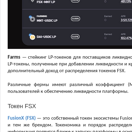
Farms
— стейкинг LP-токенов для поставщиков ликвидно
LP-токены, полученные при добавлении ликвидности и 
дополнительный доход от распределения токенов FSX.
Различные фермы имеют различный коэффициент (Mul
пользователей к обеспечению ликвидности платформы.
Токен FSX
FusionX (FSX)
— это собственный токен экосистемы Fusion
и тем же брендом. Токеномика и порядок распредел
информация появится ближе к запуску платформы в осно