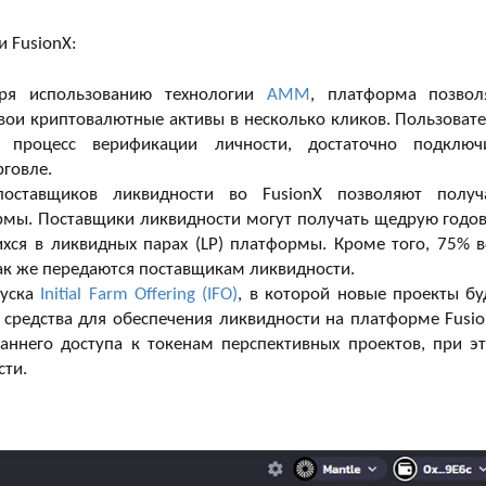
 FusionX:
ря использованию технологии
AMM
, платформа позвол
свои криптовалютные активы в несколько кликов. Пользоват
 процесс верификации личности, достаточно подключ
рговле.
тавщиков ликвидности во FusionX позволяют получ
рмы. Поставщики ликвидности могут получать щедрую годо
ихся в ликвидных парах (LP) платформы. Кроме того, 75% в
ак же передаются поставщикам ликвидности.
пуска
Initial Farm Offering (IFO)
, в которой новые проекты бу
 средства для обеспечения ликвидности на платформе Fusio
аннего доступа к токенам перспективных проектов, при э
сти.