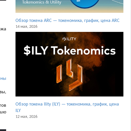
Обзор токена ARC — токеномика, график, цена ARC
14 мая, 2026
ржа
ины
вы,
Обзор токена Ility (ILY) — токеномика, график, цена
тов
ILY
нию
12 мая, 2026