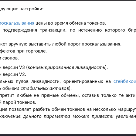
едующие настройки:
роскальзывания
цены во время обмена токенов.
подтверждения транзакции, по истечению которого би
ет вручную выставить любой порог проскальзывания.
ектов при торговле.
 свопов.
 версии V3 (
концентрированная ликвидность
).
 версии V2.
льных пулов ликвидности, ориентированных на
стейблко
ь обмена стабильных активов
).
ретит любые не прямые обмены, оставив только те акти
 парой токенов.
ия позволяет разбить обмен токенов на несколько маршру
ключение данного параметра может привести увеличе