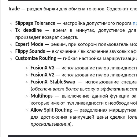
Trade
— раздел биржи для обмена токенов. Содержит сл
Slippage Tolerance
— настройка допустимого порога
п
Tx deadline
— время в минутах, допустимое для 
произведет возврат средств.
Expert Mode
— режим, при котором пользователь мож
Flippy Sounds
— включение / выключение звуковых эфф
Customize Routing
— гибкая настройка маршрутизации
FusionX V3
— использование пулов ликвидности
FusionX V2
— использование пулов ликвидности
FusionX StableSwap
— использование специа
(
обеспечивает более высокую эффективност
Multihops
— выключение данной функции зап
которые имеют пул ликвидности с необходимой
Allow Split Routing
— разделенная маршрутизац
для достижения наилучшей цены сделки (
от
проскальзывания
).