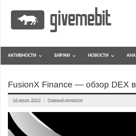
Перейти
к
содержимому
информационно
GiveMeBit.com
новостной
портал
АКТИВНОСТИ
БИРЖИ
НОВОСТИ
АНА
о
криптовалютах
FusionX Finance — обзор DEX в
16 июля, 2023
Главный редактор