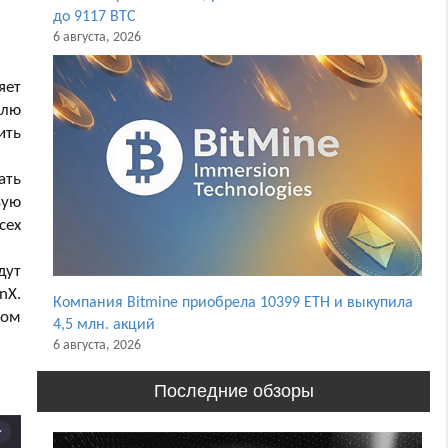
до 9117 BTC
6 августа, 2026
яет
елю
ить
ать
вую
сех
дут
nX.
Компания Bitmine приобрела 10399 ETH и выкупила
том
4,5 млн. акций
6 августа, 2026
Последние обзоры