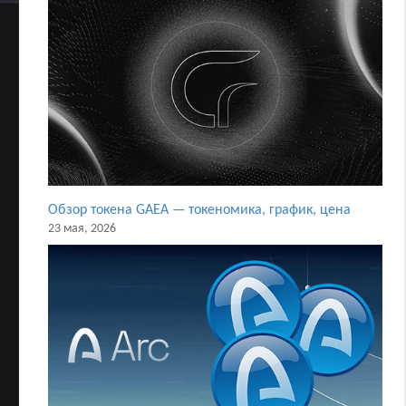
Обзор токена GAEA — токеномика, график, цена
23 мая, 2026