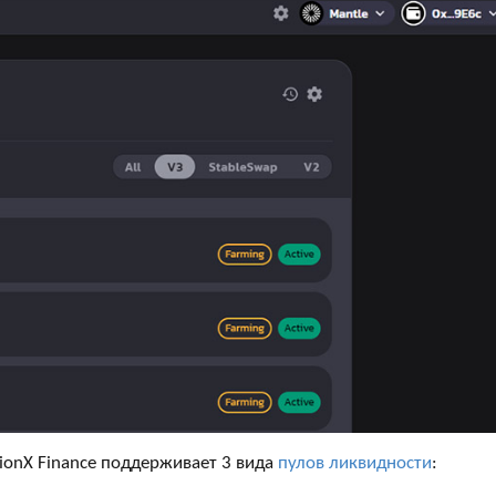
ionX Finance поддерживает 3 вида
пулов ликвидности
: