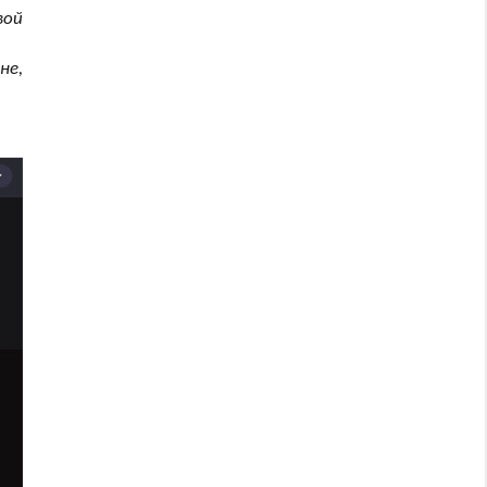
вой
не,