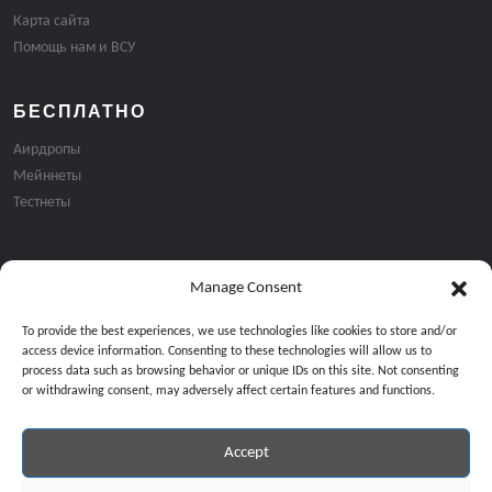
Карта сайта
Помощь нам и ВСУ
БЕСПЛАТНО
Аирдропы
Мейннеты
Тестнеты
Manage Consent
Подписка на email рассылку:
To provide the best experiences, we use technologies like cookies to store and/or
access device information. Consenting to these technologies will allow us to
process data such as browsing behavior or unique IDs on this site. Not consenting
or withdrawing consent, may adversely affect certain features and functions.
Accept
Продолжая, вы соглашаетесь с нашей политикой конфиденциальност