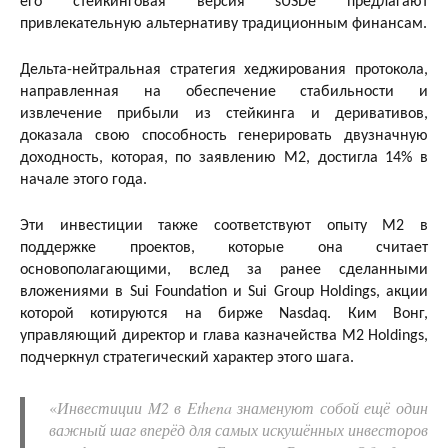
его стейкинговая версия sUSDe предлагают
привлекательную альтернативу традиционным финансам.
Дельта-нейтральная стратегия хеджирования протокола,
направленная на обеспечение стабильности и
извлечение прибыли из стейкинга и деривативов,
доказала свою способность генерировать двузначную
доходность, которая, по заявлению M2, достигла 14% в
начале этого года.
Эти инвестиции также соответствуют опыту M2 в
поддержке проектов, которые она считает
основополагающими, вслед за ранее сделанными
вложениями в Sui Foundation и Sui Group Holdings, акции
которой котируются на бирже Nasdaq. Ким Вонг,
управляющий директор и глава казначейства M2 Holdings,
подчеркнул стратегический характер этого шага.
«
Инвестиции M2 в Ethena знаменуют собой ещё один
важный шаг вперёд для самых искушённых инвесторов