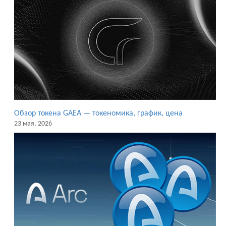
Обзор токена GAEA — токеномика, график, цена
23 мая, 2026