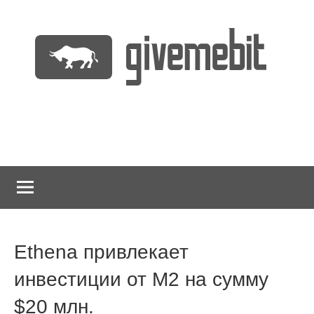
Перейти
к
содержимому
информационно
GiveMeBit.com
новостной
портал
о
криптовалютах
Ethena привлекает
инвестиции от M2 на сумму
$20 млн.