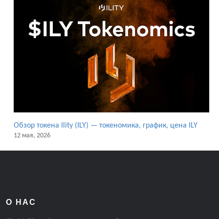
Обзор токена Ility (ILY) — токеномика, график, цена ILY
12 мая, 2026
О НАС