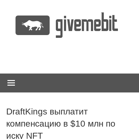
Перейти
к
содержимому
информационно
GiveMeBit.com
новостной
портал
о
криптовалютах
DraftKings выплатит
компенсацию в $10 млн по
иску NFT