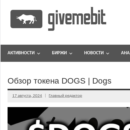
Перейти
к
содержимому
информационно
GiveMeBit.com
новостной
портал
АКТИВНОСТИ
БИРЖИ
НОВОСТИ
АНА
о
криптовалютах
Обзор токена DOGS | Dogs
17 августа, 2024
Главный редактор