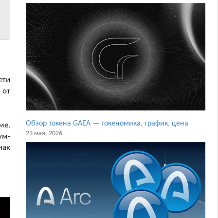
ети
 от
Обзор токена GAEA — токеномика, график, цена
ме.
23 мая, 2026
ум-
нак