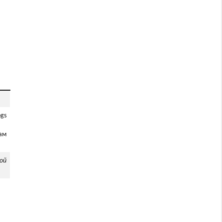
gs
ам
ой