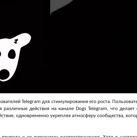
вателей Telegram для стимулирования его роста. Пользоват
 различные действия на канале Dogs Telegram, что делает 
йствие, одновременно укрепляя атмосферу сообщества, кото