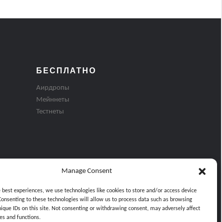
БЕСПЛАТНО
Аирдропы
Мейннеты
Тестнеты
Manage Consent
e best experiences, we use technologies like cookies to store and/or access device
Consenting to these technologies will allow us to process data such as browsing
nique IDs on this site. Not consenting or withdrawing consent, may adversely affect
es and functions.