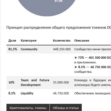
Принцип распределения общего предложения токенов D
Доля
Категория
Количество
Описание
81,5%
Community
448.250.000
Сообщество мини-прилож
➤
73%
—
401 500 000 D
в приложении.
➤
8.5%
—
46 750 000 D
сообщества.
Team and Future
Команда и будущие ин
10%
55.000.000
Development
аллокации будет иметь
8,5%
Liquidity
46.750.000
Обеспечение ликвиднос
Криптовалюты, токены
Обзоры и статьи