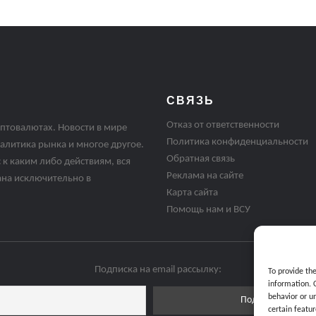
СВЯЗЬ
Отказ от ответственности
птовалютах. Новости в мире
Политика конфиденциальности
алитика рынка и многое другое.
Обратная связь
 к каким либо действиям, вся
Реклама на сайте
ана исключительно в
Карта сайта
Помощь нам и ВСУ
Подписка на email рассылку:
To provide th
information. 
behavior or u
certain featur