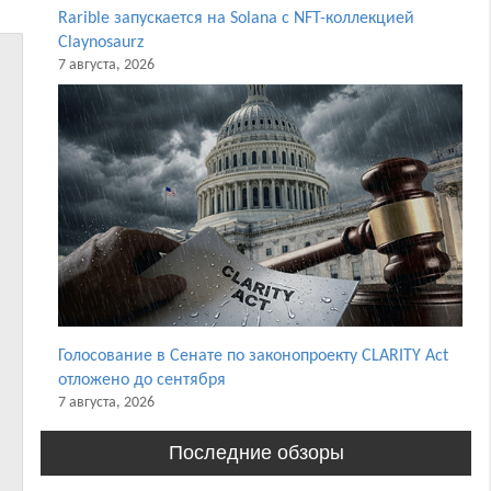
Rarible запускается на Solana с NFT-коллекцией
Claynosaurz
7 августа, 2026
Голосование в Сенате по законопроекту CLARITY Act
отложено до сентября
7 августа, 2026
Последние обзоры