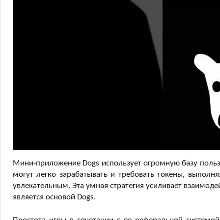
Мини-приложение Dogs использует огромную базу пользо
могут легко зарабатывать и требовать токены, выполняя
увлекательным. Эта умная стратегия усиливает взаимоде
является основой Dogs.