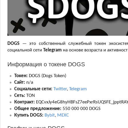
DOGS
— это собственный служебный токен экосис
социальной сети
Telegram
на основе возраста и активност
Информация о токене DOGS
Токен:
DOGS (Dogs Token)
Сайт:
n/a
Социальные сети:
Twitter
,
Telegram
Сеть:
TON
Контракт:
EQCvxJy4eG8hyHBFsZ7eePxrRsUQSFE_jpptR
Общее предложение:
550 000 000 DOGS
Купить DOGS:
Bybit
,
MEXC