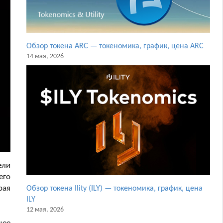
Обзор токена ARC — токеномика, график, цена ARC
14 мая, 2026
ели
его
рая
Обзор токена Ility (ILY) — токеномика, график, цена
ILY
12 мая, 2026