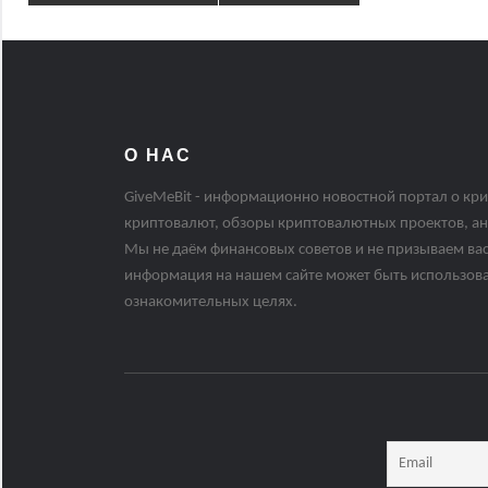
О НАС
GiveMeBit - информационно новостной портал о кри
криптовалют, обзоры криптовалютных проектов, ан
Мы не даём финансовых советов и не призываем вас
информация на нашем сайте может быть использов
ознакомительных целях.