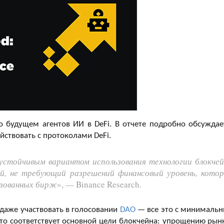
о будущем агентов ИИ в DeFi. В отчете подробно обсуждае
йствовать с протоколами DeFi.
устойчивым вариантом использования технологии блокчей
й, не требующий разрешений финансовый уровень, кото
изованных бирж
», — Binance Research.
 даже участвовать в голосовании
DAO
— все это с минималь
это соответствует основной цели блокчейна: упрощению рын