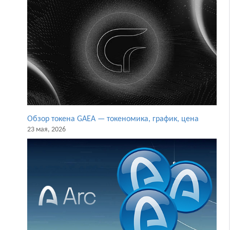
Обзор токена GAEA — токеномика, график, цена
23 мая, 2026