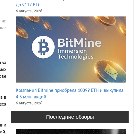
до 9117 BTC
6 августа, 2026
 не
ют:
тва
вых
ове
Компания Bitmine приобрела 10399 ETH и выкупила
в в
4,5 млн. акций
6 августа, 2026
еся
Последние обзоры
нии
ий,