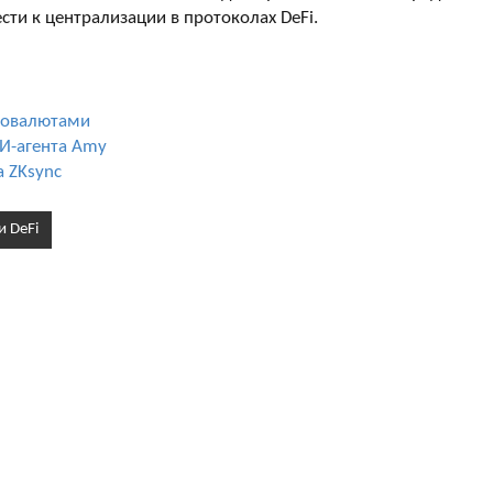
ти к централизации в протоколах DeFi.
птовалютами
И-агента Amy
а ZKsync
и DeFi