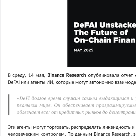
В среду, 14 мая,
Binance Research
опубликовала отчет 
DeFAI или агенты ИИ, которые могут автономно взаимоде
«
DeFi долгое время служил самым выдающимся и 
реальном мире. Он обеспечивает программируемы
облегчает все: от кредитных рынков до децентрал
Эти агенты могут торговать, распределять ликвидность и
человеческим контролем. По данным Binance Research, 