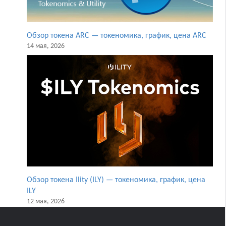
Обзор токена ARC — токеномика, график, цена ARC
14 мая, 2026
Обзор токена Ility (ILY) — токеномика, график, цена
ILY
12 мая, 2026