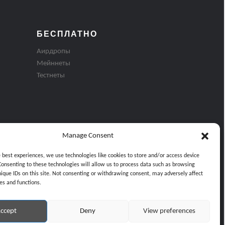
БЕСПЛАТНО
Аирдропы
Мейннеты
Тестнеты
Manage Consent
e best experiences, we use technologies like cookies to store and/or access device
Consenting to these technologies will allow us to process data such as browsing
nique IDs on this site. Not consenting or withdrawing consent, may adversely affect
es and functions.
ти
ccept
Deny
View preferences