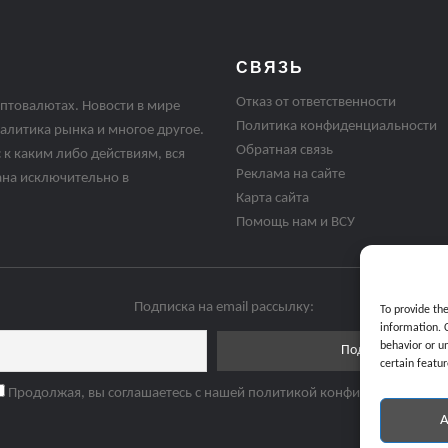
СВЯЗЬ
Отказ от ответственности
птовалютах. Новости в мире
Политика конфиденциальности
алитика рынка и многое другое.
Обратная связь
 к каким либо действиям, вся
Реклама на сайте
ана исключительно в
Карта сайта
Помощь нам и ВСУ
Подписка на email рассылку:
To provide th
information. 
behavior or u
certain featur
Продолжая, вы соглашаетесь с нашей политикой конфиденциальнос
A