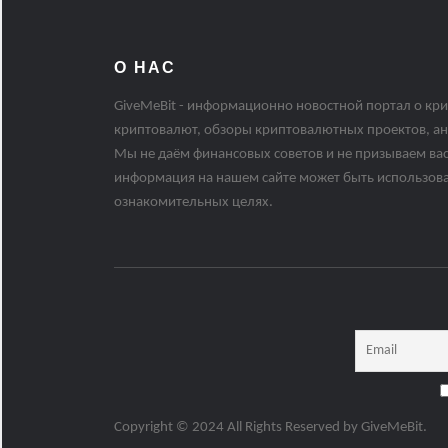
О НАС
GiveMeBit - информационно новостной портал о кри
криптовалют, обзоры криптовалютных проектов, ан
Мы не даём финансовых советов и не призываем вас
информация на нашем сайте может быть использов
ознакомительных целях.
Copyright © 2024 All Rights Reserved by
GiveMeBit
.