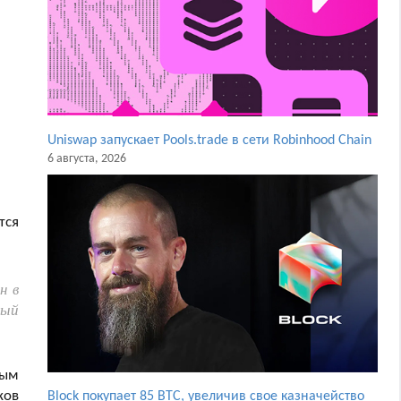
Uniswap запускает Pools.trade в сети Robinhood Chain
6 августа, 2026
тся
н в
рый
ным
ков
Block покупает 85 BTC, увеличив свое казначейство