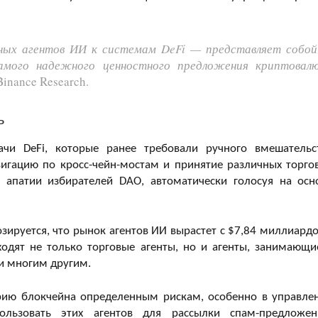
ных агентов ИИ к системам DeFi — представляет собой
амого надежного ценностного предложения криптовал
Binance Research.
ь
ачи DeFi, которые ранее требовали ручного вмешательс
вигацию по кросс-чейн-мостам и принятие различных торго
 апатии избирателей DAO, автоматически голосуя на осн
озируется, что рынок агентов ИИ вырастет с $7,84 миллиардо
одят не только торговые агенты, но и агенты, занимающи
и многим другим.
трию блокчейна определенным рискам, особенно в управле
льзовать этих агентов для рассылки спам-предложен