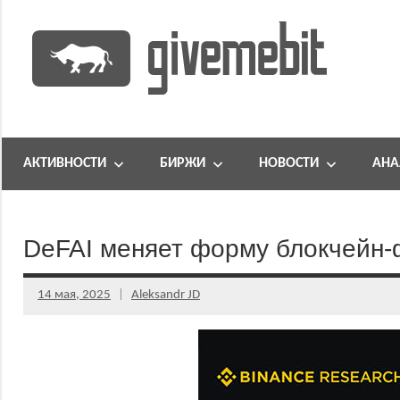
Перейти
к
содержимому
информационно
GiveMeBit.com
новостной
портал
АКТИВНОСТИ
БИРЖИ
НОВОСТИ
АНА
о
криптовалютах
DeFAI меняет форму блокчейн-
14 мая, 2025
Aleksandr JD