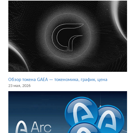
Обзор токена GAEA — токеномика, график, цена
23 мая, 2026