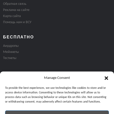
Обратная связь
Реклама на сайте
Карта сайта
Помощь нам и ВСУ
БЕСПЛАТНО
Аирдропы
Мейннеты
Тестнеты
Manage Consent
Подписка на email рассылку:
To provide the best experiences, we use technologies like cookies to store and/or
access device information. Consenting to these technologies will allow us to
process data such as browsing behavior or unique IDs on this site. Not consenting
or withdrawing consent, may adversely affect certain features and functions.