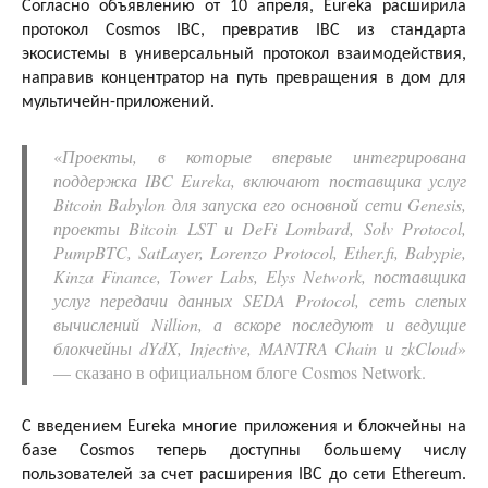
Согласно объявлению от 10 апреля, Eureka расширила
протокол Cosmos IBC, превратив IBC из стандарта
экосистемы в универсальный протокол взаимодействия,
направив концентратор на путь превращения в дом для
мультичейн-приложений.
«
Проекты, в которые впервые интегрирована
поддержка IBC Eureka, включают поставщика услуг
Bitcoin Babylon для запуска его основной сети Genesis,
проекты Bitcoin LST и DeFi Lombard, Solv Protocol,
PumpBTC, SatLayer, Lorenzo Protocol, Ether.fi, Babypie,
Kinza Finance, Tower Labs, Elys Network, поставщика
услуг передачи данных SEDA Protocol, сеть слепых
вычислений Nillion, а вскоре последуют и ведущие
блокчейны dYdX, Injective, MANTRA Chain и zkCloud
»
— сказано в официальном блоге Cosmos Network.
С введением Eureka многие приложения и блокчейны на
базе Cosmos теперь доступны большему числу
пользователей за счет расширения IBC до сети Ethereum.