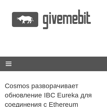
Перейти
к
содержимому
информационно
GiveMeBit.com
новостной
портал
о
криптовалютах
Cosmos разворачивает
обновление IBC Eureka для
соединения с Ethereum