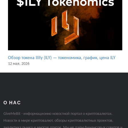
Обзор токена Ility (ILY) — токеномика, график, цена ILY
12 мая, 2026
О НАС
GiveMeBit - информационно новостной портал о криптовалютах.
Новости в мире криптовалют, обзоры криптовалютных проектов,
аналитика рынка и многое другое. Мы не даём финансовых советов и