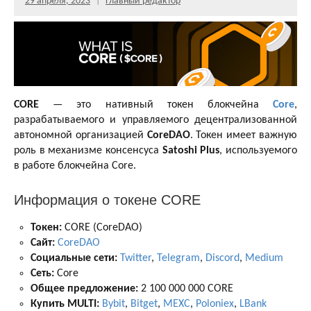
29 апреля, 2023
Главный редактор
CORE
— это нативный токен блокчейна
Core
,
разрабатываемого и управляемого децентрализованной
автономной организацией
CoreDAO
. Токен имеет важную
роль в механизме консенсуса
Satoshi Plus
, используемого
в работе блокчейна Core.
Информация о токене CORE
Токен:
CORE (CoreDAO)
Сайт:
CoreDAO
Социальные сети:
Twitter
,
Telegram
,
Discord
,
Medium
Сеть:
Core
Общее предложение:
2 100 000 000 CORE
Купить MULTI:
Bybit
,
Bitget
,
MEXC
,
Poloniex
,
LBank