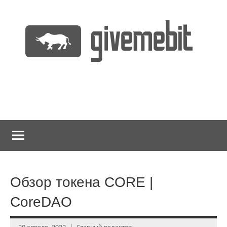
Перейти
к
содержимому
информационно
GiveMeBit.com
новостной
портал
о
криптовалютах
Обзор токена CORE |
CoreDAO