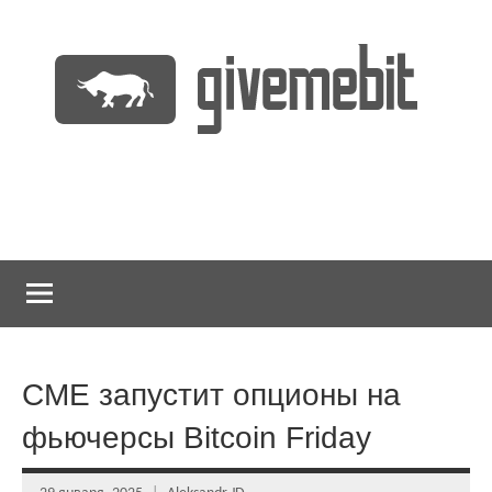
Перейти
к
содержимому
информационно
GiveMeBit.com
новостной
портал
о
криптовалютах
CME запустит опционы на
фьючерсы Bitcoin Friday