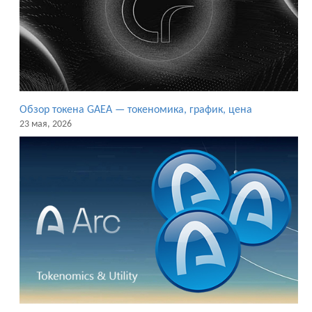
Обзор токена GAEA — токеномика, график, цена
23 мая, 2026