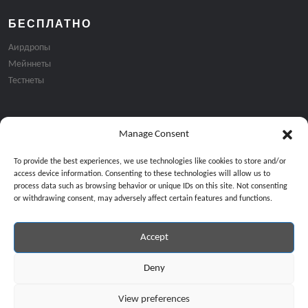
БЕСПЛАТНО
Аирдропы
Мейннеты
Тестнеты
Manage Consent
Подписка на email рассылку:
To provide the best experiences, we use technologies like cookies to store and/or
access device information. Consenting to these technologies will allow us to
process data such as browsing behavior or unique IDs on this site. Not consenting
or withdrawing consent, may adversely affect certain features and functions.
Accept
Продолжая, вы соглашаетесь с нашей политикой конфиденциальност
Copyright © 2024 All Rights Reserved by
GiveMeBit
.
Deny
View preferences