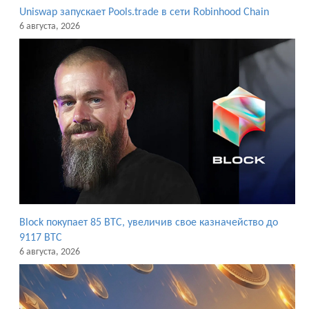
Uniswap запускает Pools.trade в сети Robinhood Chain
6 августа, 2026
Block покупает 85 BTC, увеличив свое казначейство до
9117 BTC
6 августа, 2026