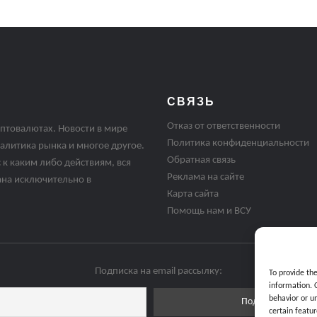
СВЯЗЬ
Отказ от ответственности
птовалютах. Новости в мире
Политика конфиденциальности
алитика рынка и многое другое.
Обратная связь
 к каким либо действиям, вся
Реклама на сайте
ана исключительно в
Карта сайта
Помощь нам и ВСУ
Подписка на email рассылку:
To provide th
information. 
behavior or u
certain featur