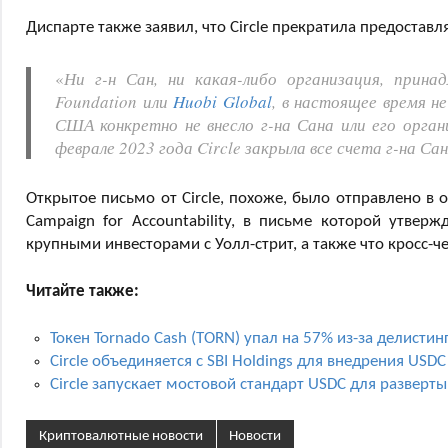
Диспарте также заявил, что Circle прекратила предоставл
«
Ни г-н Сан, ни какая-либо организация, прин
Foundation или
Huobi Global
, в настоящее время н
США конкретно не внесло г-на Сана или его орган
феврале 2023 года Circle закрыла все счета г-на Са
Открытое письмо от Circle, похоже, было отправлено в 
Campaign for Accountability, в письме которой утверж
крупными инвесторами с Уолл-стрит, а также что кросс-ч
Читайте также:
Токен Tornado Cash (TORN) упал на 57% из-за делистинг
Circle объединяется с SBI Holdings для внедрения USD
Circle запускает мостовой стандарт USDC для разверты
Криптовалютные новости
Новости