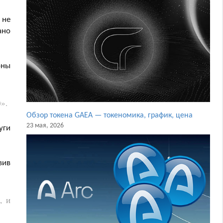
 не
ано
оны
)
».
Обзор токена GAEA — токеномика, график, цена
23 мая, 2026
уги
вив
, и