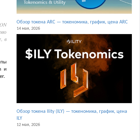
Обзор токена ARC — токеномика, график, цена ARC
RON
14 мая, 2026
тво
, в
ппы
n и
ег.
Обзор токена Ility (ILY) — токеномика, график, цена
ILY
12 мая, 2026