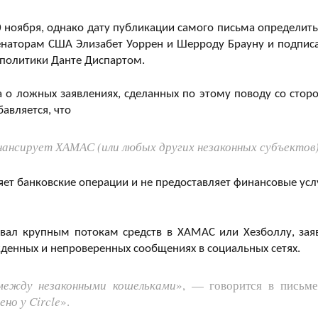
ноября, однако дату публикации самого письма определить
енаторам США Элизабет Уоррен и Шерроду Брауну и подпис
й политики Данте Диспартом.
ла о ложных заявлениях, сделанных по этому поводу со стор
авляется, что
финансирует ХАМАС (или любых других незаконных субъектов
яет банковские операции и не предоставляет финансовые усл
вовал крупным потокам средств в ХАМАС или Хезболлу, зая
жденных и непроверенных сообщениях в социальных сетях.
между незаконными кошельками
», — говорится в письме
но у Circle
».