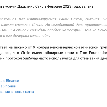
ять услуги Джастину Сану в феврале 2023 года, заявив:
адлежащая или контролируемая г-ном Саном, включая T
е имеют счетов в Circle. На сегодняшний день правительс
изации в список граждан особых категорий. Тем не менее
на и его дочерних компаний
».
ответ на письмо от 9 ноября некоммерческой этической гру
далось, что Circle имеет обширные связи с Tron Foundatio
ейн протокол SunSwap часто используется для отмывания ден
а с Binance
C в Японии
вания в новых сетях