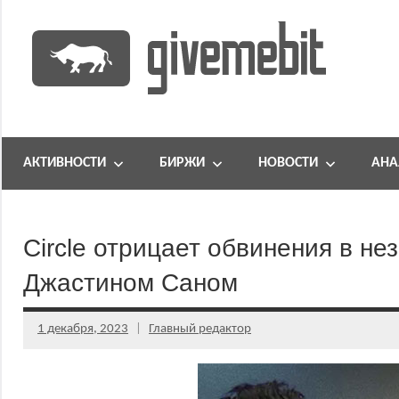
Перейти
к
содержимому
информационно
GiveMeBit.com
новостной
портал
АКТИВНОСТИ
БИРЖИ
НОВОСТИ
АНА
о
криптовалютах
Circle отрицает обвинения в не
Джастином Саном
1 декабря, 2023
Главный редактор