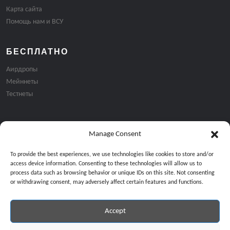
Карта сайта
Помощь нам и ВСУ
БЕСПЛАТНО
Аирдропы
Мейннеты
Тестнеты
Manage Consent
Подписка на email рассылку:
To provide the best experiences, we use technologies like cookies to store and/or
access device information. Consenting to these technologies will allow us to
process data such as browsing behavior or unique IDs on this site. Not consenting
or withdrawing consent, may adversely affect certain features and functions.
Accept
Продолжая, вы соглашаетесь с нашей политикой конфиденциальност