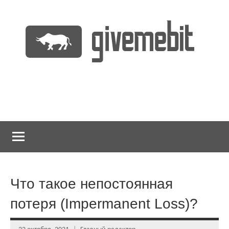
Перейти
к
содержимому
информационно
GiveMeBit.com
новостной
портал
о
криптовалютах
Что такое непостоянная
потеря (Impermanent Loss)?