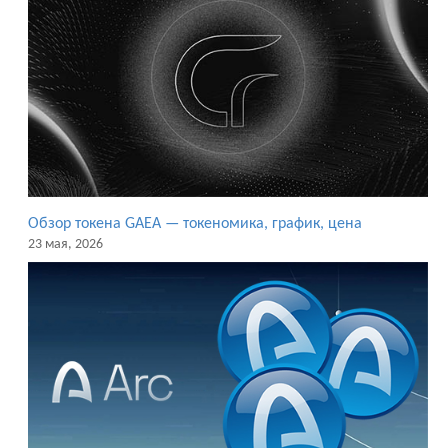
Обзор токена GAEA — токеномика, график, цена
23 мая, 2026