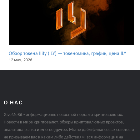
Обзор токена Ility (ILY) — токеномика, график, цена ILY
12 мая, 2026
О НАС
GiveMeBit - информационно новостной портал о криптовалютах.
Новости в мире криптовалют, обзоры криптовалютных проектов,
аналитика рынка и многое другое. Мы не даём финансовых советов и
не призываем вас к каким либо действиям, вся информация на