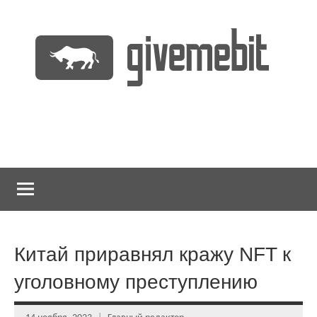
Перейти
к
содержимому
информационно
GiveMeBit.com
новостной
портал
о
криптовалютах
Китай приравнял кражу NFT к
уголовному преступлению