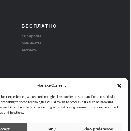
БЕСПЛАТНО
Аирдропы
Мейннеты
Тестнеты
Manage Consent
e best experiences, we use technologies like cookies to store and/or access device
Consenting to these technologies will allow us to process data such as browsing
nique IDs on this site. Not consenting or withdrawing consent, may adversely affect
es and functions.
ти
ccept
Deny
View preferences