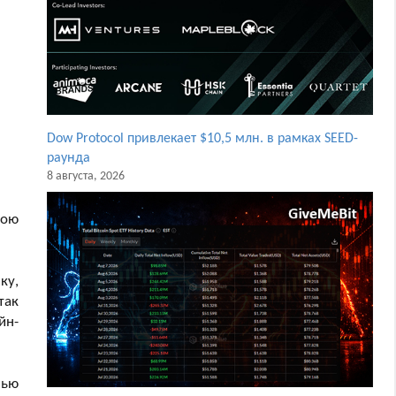
Dow Protocol привлекает $10,5 млн. в рамках SEED-
раунда
8 августа, 2026
вою
ку,
так
йн-
лью