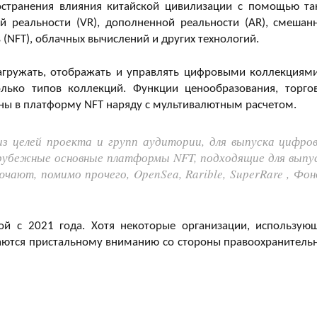
остранения влияния китайской цивилизации с помощью та
ой реальности (VR), дополненной реальности (AR), смешан
(NFT), облачных вычислений и других технологий.
агружать, отображать и управлять цифровыми коллекциями
ько типов коллекций. Функции ценообразования, торго
ны в платформу NFT наряду с мультивалютным расчетом.
из целей проекта и групп аудитории, для выпуска цифро
рубежные основные платформы NFT, подходящие для выпу
ают, помимо прочего, OpenSea, Rarible, SuperRare , Фон
ой с 2021 года. Хотя некоторые организации, использую
ргаются пристальному вниманию со стороны правоохранитель