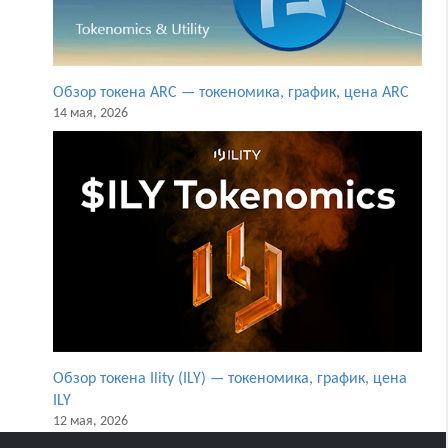
Обзор токена ARC — токеномика, график, цена ARC
14 мая, 2026
Обзор токена Ility (ILY) — токеномика, график, цена
ILY
12 мая, 2026