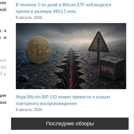
ких
В течение 5-ти дней в Bitcoin-ETF наблюдался
ной
приток в размере $853,5 млн.
8 августа, 2026
, а
в и
вых
ска
д и
щие
Форк Bitcoin BIP-110 может привести к атакам
ных
повторного воспроизведения
8 августа, 2026
Последние обзоры