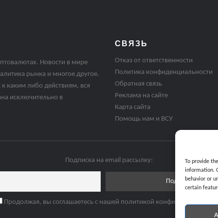
СВЯЗЬ
Отказ от ответственности
птовалютах. Новости в мире
Политика конфиденциальности
алитика рынка и многое другое.
Обратная связь
 к каким либо действиям, вся
Реклама на сайте
ана исключительно в
Карта сайта
Помощь нам и ВСУ
Подписка на email рассылку:
To provide th
information. 
behavior or u
certain featur
Продолжая, вы соглашаетесь с нашей политикой конфиденциальнос
A