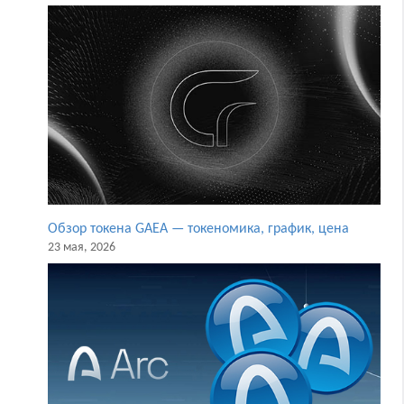
Обзор токена GAEA — токеномика, график, цена
23 мая, 2026