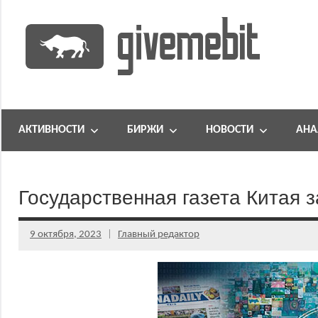
Перейти
к
содержимому
информационно
GiveMeBit.com
новостной
портал
АКТИВНОСТИ
БИРЖИ
НОВОСТИ
АНА
о
криптовалютах
Государственная газета Китая 
9 октября, 2023
Главный редактор