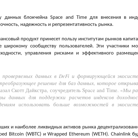
зу данных блокчейна Space and Time для внесения в инд
очность, надежность и репрезентативность рынка.
инансовый продукт принесет пользу институтам рынков капита
 широкому сообществу пользователей. Эти участники мо
оходности, управления рисками и эффективного размеще
ля проверяемых данных в DeFi и формирующейся экосист
т преобразующее решение для баз данных, которое открыв
азал Скотт Дайкстра, соучредитель Space and Time. «
Мы р
зы данных для поддержки расчетов индексов доходно
дениям использовать больше возможностей в экосист
йших и наиболее ликвидных активов рынка децентрализован
ped Bitcoin (WBTC) и Wrapped Ethereum (WETH). Chainlink бу