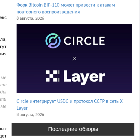
Форк Bitcoin BIP-110 может привести к атакам
повторного воспроизведения
екс
8 августа, 2026
ла,
гут
ния
еме
ает
ады
сти
Circle интегрирует USDC и протокол CCTP в сеть X
еме
Layer
8 августа, 2026
Последние обзоры
ных
дет