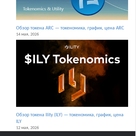
Обзор токена ARC — токеномика, график, цена ARC
14 мая, 2026
Обзор токена Ility (ILY) — токеномика, график, цена
ILY
12 мая, 2026