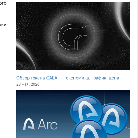
ого
оки
Обзор токена GAEA — токеномика, график, цена
23 мая, 2026