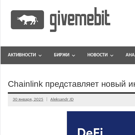
Перейти
к
содержимому
информационно
GiveMeBit.com
новостной
портал
АКТИВНОСТИ
БИРЖИ
НОВОСТИ
АНА
о
криптовалютах
Chainlink представляет новый и
30 января, 2025
Aleksandr JD