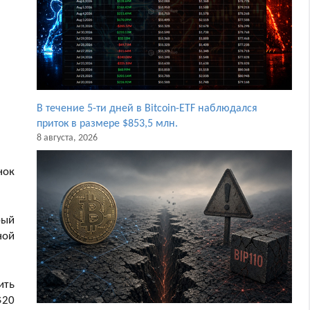
В течение 5-ти дней в Bitcoin-ETF наблюдался
приток в размере $853,5 млн.
8 августа, 2026
нок
рый
ной
ить
$20