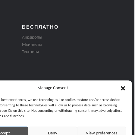
БЕСПЛАТНО
Аирдропы
Мейннеты
Тестнеты
Manage Consent
e best experiences, we use technologies like cookies to store and/or access device
Consenting to these technologies will allow us to process data such as browsing
nique IDs on this site. Not consenting or withdrawing consent, may adversely affect
es and functions.
ти
ccept
Deny
View preferences