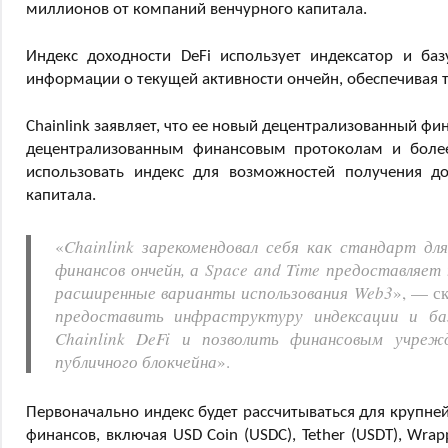
миллионов от компаний венчурного капитала.
Индекс доходности DeFi использует индексатор и ба
информации о текущей активности ончейн, обеспечивая т
Chainlink заявляет, что ее новый децентрализованный ф
децентрализованным финансовым протоколам и более
использовать индекс для возможностей получения д
капитала.
«
Chainlink зарекомендовал себя как стандарт д
финансов ончейн, а Space and Time предоставляе
расширенные варианты использования Web3
», — ск
предоставить инфраструктуру индексации и ба
Chainlink DeFi и позволить финансовым учреж
публичного блокчейна
».
Первоначально индекс будет рассчитываться для крупне
финансов, включая USD Coin (USDC), Tether (USDT), Wrap