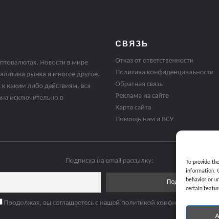
СВЯЗЬ
Отказ от ответственности
птовалютах. Новости в мире
Политика конфиденциальности
алитика рынка и многое другое.
Обратная связь
 к каким либо действиям, вся
Реклама на сайте
ана исключительно в
Карта сайта
Помощь нам и ВСУ
Подписка на email рассылку:
To provide th
information. 
behavior or u
certain featur
Продолжая, вы соглашаетесь с нашей политикой конфиденциальнос
A