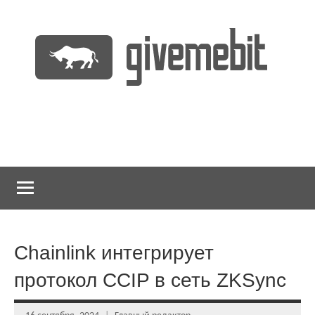
Перейти
к
содержимому
информационно
GiveMeBit.com
новостной
портал
о
криптовалютах
Chainlink интегрирует
протокол CCIP в сеть ZKSync