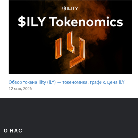
Обзор токена Ility (ILY) — токеномика, график, цена ILY
12 мая, 2026
О НАС