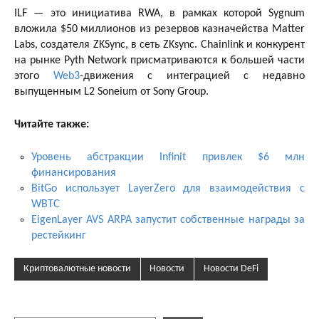
ILF — это инициатива RWA, в рамках которой Sygnum
вложила $50 миллионов из резервов казначейства Matter
Labs, создателя ZKSync, в сеть ZKsync. Chainlink и конкурент
на рынке Pyth Network присматриваются к большей части
этого
Web3
-движения с интеграцией с недавно
выпущенным L2 Soneium от Sony Group.
Читайте также:
Уровень абстракции Infinit привлек $6 млн
финансирования
BitGo использует LayerZero для взаимодействия с
WBTC
EigenLayer AVS ARPA запустит собственные награды за
рестейкинг
Криптовалютные новости
Новости
Новости DeFi