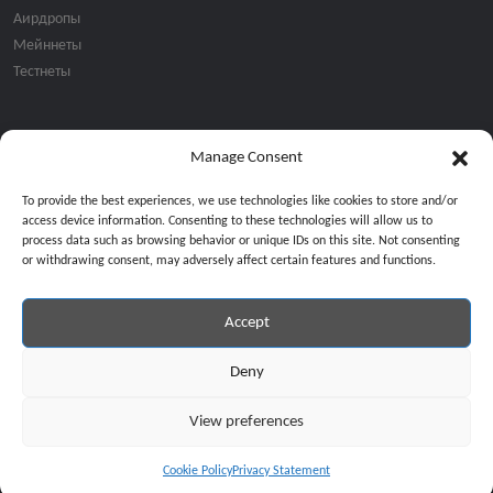
Аирдропы
Мейннеты
Тестнеты
Manage Consent
Подписка на email рассылку:
To provide the best experiences, we use technologies like cookies to store and/or
access device information. Consenting to these technologies will allow us to
process data such as browsing behavior or unique IDs on this site. Not consenting
or withdrawing consent, may adversely affect certain features and functions.
Accept
Продолжая, вы соглашаетесь с нашей политикой конфиденциальност
Copyright © 2024 All Rights Reserved by
GiveMeBit
.
Deny
View preferences
Cookie Policy
Privacy Statement