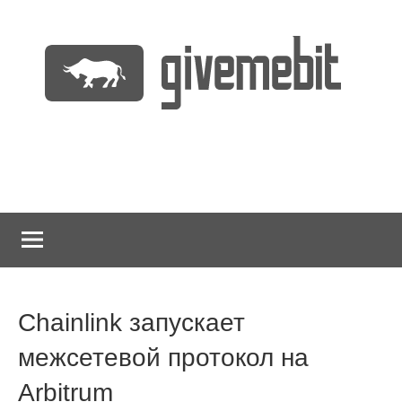
Перейти
к
содержимому
информационно
GiveMeBit.com
новостной
портал
о
криптовалютах
Chainlink запускает
межсетевой протокол на
Arbitrum