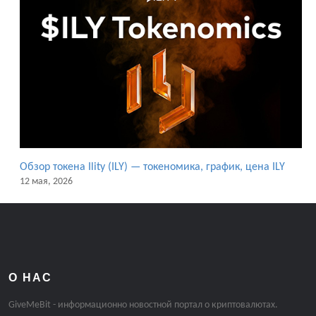
Обзор токена Ility (ILY) — токеномика, график, цена ILY
12 мая, 2026
О НАС
GiveMeBit - информационно новостной портал о криптовалютах.