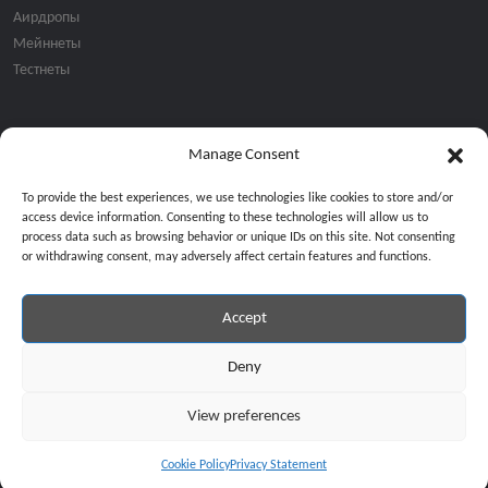
Аирдропы
Мейннеты
Тестнеты
Manage Consent
Подписка на email рассылку:
To provide the best experiences, we use technologies like cookies to store and/or
access device information. Consenting to these technologies will allow us to
process data such as browsing behavior or unique IDs on this site. Not consenting
or withdrawing consent, may adversely affect certain features and functions.
Accept
Продолжая, вы соглашаетесь с нашей политикой конфиденциальност
Copyright © 2024 All Rights Reserved by
GiveMeBit
.
Deny
View preferences
Cookie Policy
Privacy Statement