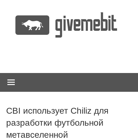
Перейти
к
содержимому
информационно
GiveMeBit.com
новостной
портал
о
криптовалютах
CBI использует Chiliz для
разработки футбольной
метавселенной