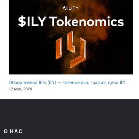
Обзор токена Ility (ILY) — токеномика, график, цена ILY
12 мая, 2026
О НАС