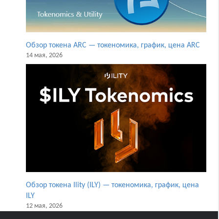
Обзор токена ARC — токеномика, график, цена ARC
14 мая, 2026
Обзор токена Ility (ILY) — токеномика, график, цена
ILY
12 мая, 2026