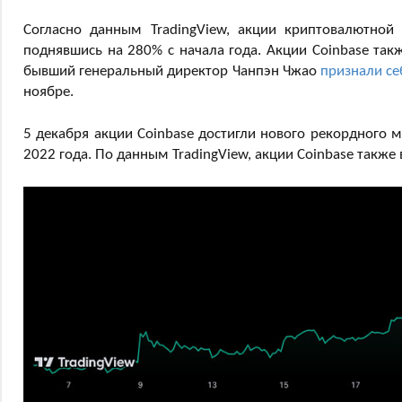
Согласно данным TradingView, акции криптовалютно
поднявшись на 280% с начала года. Акции Coinbase та
бывший генеральный директор Чанпэн Чжао
признали с
ноябре.
5 декабря акции Coinbase достигли нового рекордного 
2022 года. По данным TradingView, акции Coinbase также