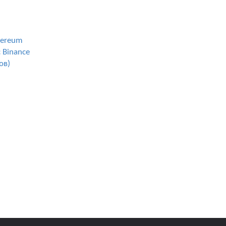
hereum
 Binance
ов)