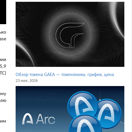
ько
ase
нии
5,9
TC)
Обзор токена GAEA — токеномика, график, цена
23 мая, 2026
ему
олю
шим