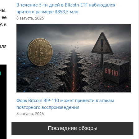
В течение 5-ти дней в Bitcoin-ETF наблюдался
мы,
приток в размере $853,5 млн.
 ее
8 августа, 2026
А в
еля
Форк Bitcoin BIP-110 может привести к атакам
повторного воспроизведения
8 августа, 2026
Последние обзоры