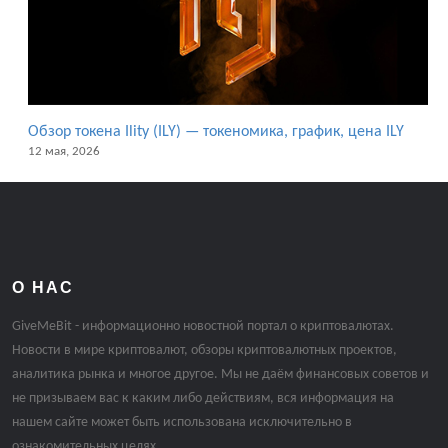
Обзор токена Ility (ILY) — токеномика, график, цена ILY
12 мая, 2026
О НАС
GiveMeBit - информационно новостной портал о криптовалютах.
Новости в мире криптовалют, обзоры криптовалютных проектов,
аналитика рынка и многое другое. Мы не даём финансовых советов и
не призываем вас к каким либо действиям, вся информация на
нашем сайте может быть использована исключительно в
ознакомительных целях.