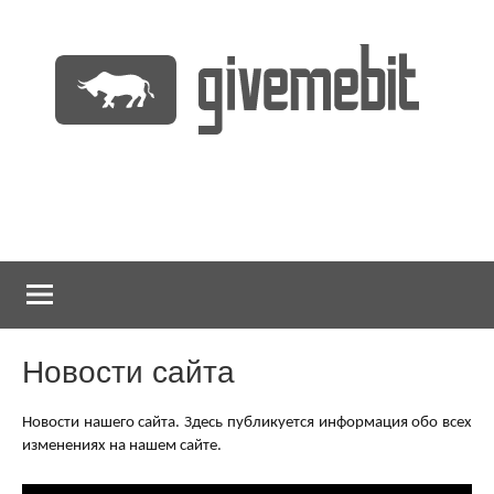
Перейти
к
содержимому
информационно
GiveMeBit.com
новостной
портал
о
криптовалютах
Новости сайта
Новости нашего сайта. Здесь публикуется информация обо всех
изменениях на нашем сайте.