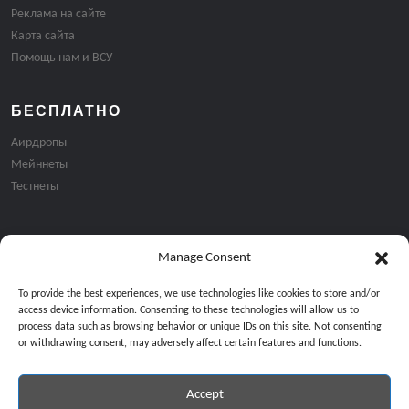
Реклама на сайте
Карта сайта
Помощь нам и ВСУ
БЕСПЛАТНО
Аирдропы
Мейннеты
Тестнеты
Manage Consent
Подписка на email рассылку:
To provide the best experiences, we use technologies like cookies to store and/or
access device information. Consenting to these technologies will allow us to
process data such as browsing behavior or unique IDs on this site. Not consenting
or withdrawing consent, may adversely affect certain features and functions.
Accept
Продолжая, вы соглашаетесь с нашей политикой конфиденциальност