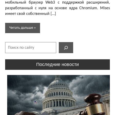
мобильный браузер Web3 с поддержкой расширений,
разработанный с нуля на основе ядра Chromium. Mises
имеет свой собственный […]
Читать дальше
Поиск
Бесплатная
криптовалюта
Другое
Последние новости
Криптовалютные
браузеры
Обзоры
и
статьи