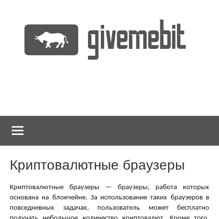
Перейти
к
содержимому
информационно
GiveMeBit.com
новостной
портал
о
криптовалютах
Криптовалютные браузеры
Криптовалютные браузеры — браузеры, работа которых
основана на блокчейне. За использование таких браузеров в
повседневных задачах, пользователь может бесплатно
получать небольшое количество криптовалют. Кроме того,