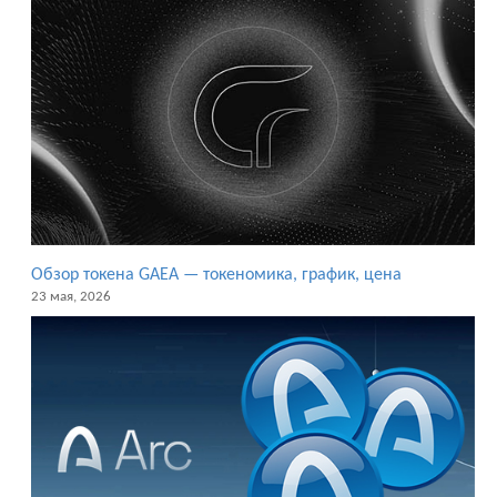
Обзор токена GAEA — токеномика, график, цена
23 мая, 2026