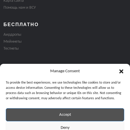
Карта сайта
Помощь нам и ВСУ
БЕСПЛАТНО
Аирдропы
Мейннеты
Тестнеты
Manage Consent
Подписка на email рассылку:
To provide the best experiences, we use technologies like cookies to store and/or
access device information. Consenting to these technologies will allow us to
process data such as browsing behavior or unique IDs on this site. Not consenting
or withdrawing consent, may adversely affect certain features and functions.
Accept
Продолжая, вы соглашаетесь с нашей политикой конфиденциальност
Copyright © 2024 All Rights Reserved by
GiveMeBit
.
Deny