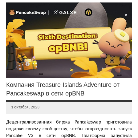
Аирдропы
и раздачи
DeFi
токенов
Аирдропы
и раздачи
GameFi и
Play-To-
Earn
токенов
Аирдропы
и раздачи
Компания Treasure Islands Adventure от
NFT
токенов
Pancakeswap в сети opBNB
Аирдропы
1 октября, 2023
и раздачи
Главный
биржевых
редактор
токенов
Децентрализованная биржа Pancakeswap приготовила
подарки своему сообществу, чтобы отпраздновать запуск
Аирдропы и
раздачи
Pancake V3 в сети opBNB. Платформа запустила