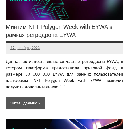
Аирдропы и
раздачи
криптовалют
Минтим NFT Polygon Week with EYWA в
Бесплатная
криптовалюта
рамках ретродропа EYWA
19 декабря, 2023
Главный
редактор
Данная активность является частью ретродропа EYWA, в
котором платформа предоставила призовой фонд в
размере 50 000 000 EYWA для ранних пользователей
платформы. NFT Polygon Week with EYWA позволит
получить дополнительную […]
Читать дальше
Аирдропы