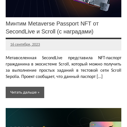
токенов
Аирдропы и
раздачи
Минтим Metaverse Passport NFT от
криптовалют
SecondLive и Scroll (с наградами)
Бесплатная
криптовалюта
16 сентября, 2023
Главный
редактор
Метавселенная SecondLive представила NFT-паспорт
гражданина в экосистеме Scroll, который можно получить
за выполнение простых заданий в тестовой сети Scroll
Sepolia. Проект сообщает, что данный паспорт […]
Читать дальше
Аирдропы
и раздачи
GameFi и