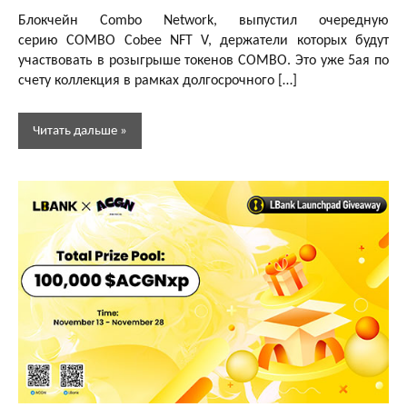
редактор
рынка
Блокчейн Combo Network, выпустил очередную
серию COMBO Cobee NFT V, держатели которых будут
участвовать в розыгрыше токенов COMBO. Это уже 5ая по
счету коллекция в рамках долгосрочного […]
Читать дальше
Аирдропы
и раздачи
DeFi
токенов
Аирдропы
и раздачи
GameFi и
Play-To-
Earn
токенов
Аирдропы