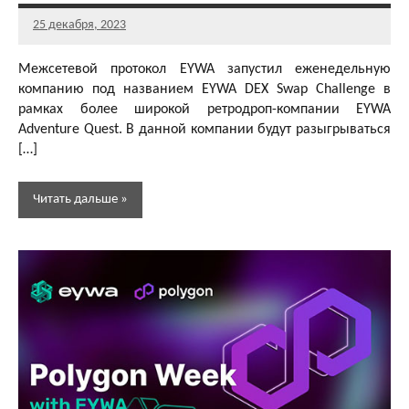
25 декабря, 2023
Главный
редактор
Межсетевой протокол EYWA запустил еженедельную
компанию под названием EYWA DEX Swap Challenge в
рамках более широкой ретродроп-компании EYWA
Adventure Quest. В данной компании будут разыгрываться
[…]
Читать дальше
Аирдропы
и раздачи
DeFi
токенов
Аирдропы
и раздачи
NFT
токенов