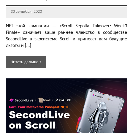
30 сентября, 2023
Главный
редактор
NFT этой кампании — «Scroll Sepolia Takeover: Week3
Finale» означает ваше раннее членство в сообществе
SecondLive в экосистеме Scroll и принесет вам будущие
льготы и […]
Читать дальше
Аирдропы
и раздачи
GameFi и
Play-To-
Earn
токенов
Аирдропы
и раздачи
NFT