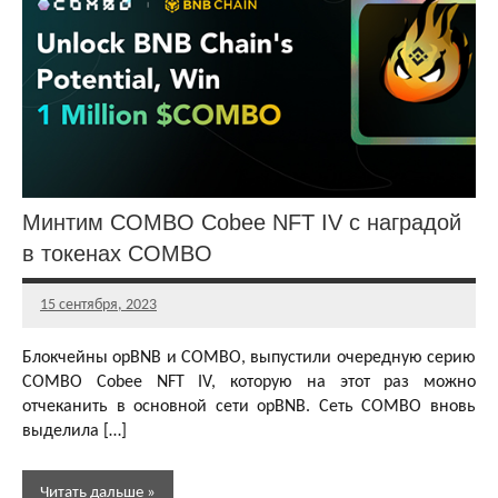
Play-To-
Earn
токенов
Аирдропы
и раздачи
NFT
токенов
Аирдропы и
раздачи
Минтим COMBO Cobee NFT IV с наградой
криптовалют
в токенах COMBO
Бесплатная
криптовалюта
15 сентября, 2023
Главный
Другие
редактор
раздачи
Блокчейны opBNB и COMBO, выпустили очередную серию
COMBO Cobee NFT IV, которую на этот раз можно
отчеканить в основной сети opBNB. Сеть COMBO вновь
выделила […]
Читать дальше