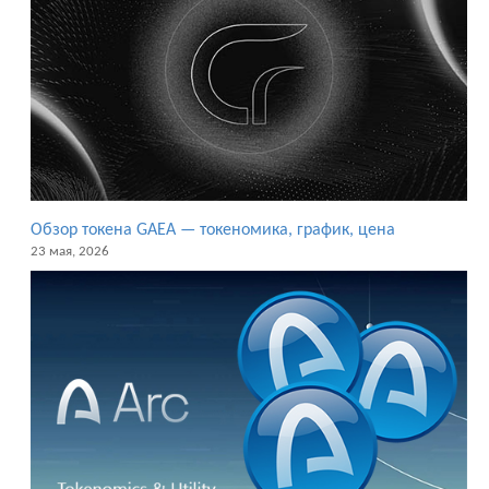
Обзор токена GAEA — токеномика, график, цена
23 мая, 2026