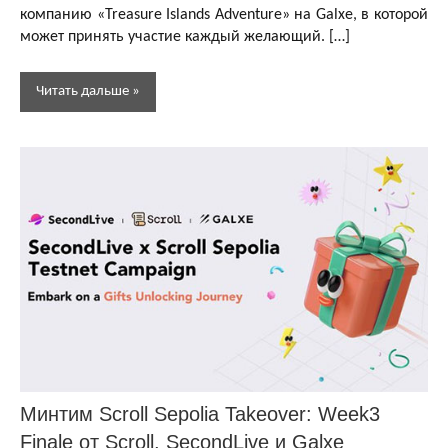
криптовалют
компанию «Treasure Islands Adventure» на Galxe, в которой
может принять участие каждый желающий. […]
Бесплатная
криптовалюта
Читать дальше
Другие
раздачи
Аирдропы
и раздачи
DeFi
токенов
Аирдропы
и раздачи
NFT
токенов
Аирдропы и
раздачи
криптовалют
Минтим Scroll Sepolia Takeover: Week3
Бесплатная
криптовалюта
Finale от Scroll, SecondLive и Galxe