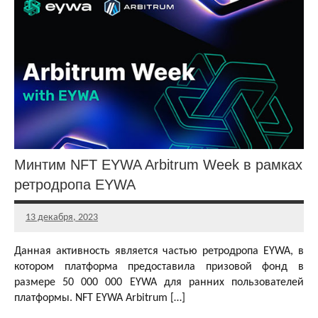
и раздачи
DeFi
токенов
Аирдропы
и раздачи
NFT
токенов
Аирдропы и
раздачи
криптовалют
Минтим NFT EYWA Arbitrum Week в рамках
Бесплатная
криптовалюта
ретродропа EYWA
13 декабря, 2023
Главный
редактор
Данная активность является частью ретродропа EYWA, в
котором платформа предоставила призовой фонд в
размере 50 000 000 EYWA для ранних пользователей
платформы. NFT EYWA Arbitrum […]