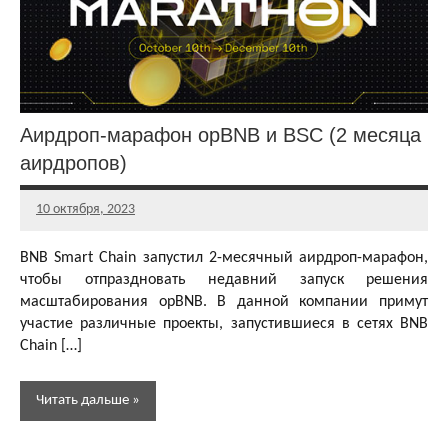
Аирдропы
и раздачи
NFT
токенов
Аирдропы и
раздачи
Аирдроп-марафон opBNB и BSC (2 месяца
криптовалют
аирдропов)
Бесплатная
криптовалюта
10 октября, 2023
Главный
Другие
редактор
раздачи
BNB Smart Chain запустил 2-месячный аирдроп-марафон,
чтобы отпраздновать недавний запуск решения
масштабирования opBNB. В данной компании примут
участие различные проекты, запустившиеся в сетях BNB
Chain […]
Читать дальше