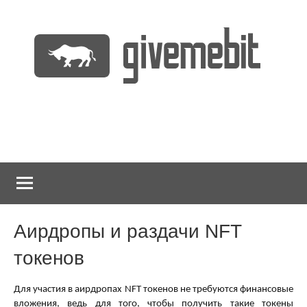
Перейти
к
содержимому
информационно
GiveMeBit.com
новостной
портал
о
криптовалютах
Аирдропы и раздачи NFT
токенов
Для участия в аирдропах NFT токенов не требуются финансовые
вложения, ведь для того, чтобы получить такие токены