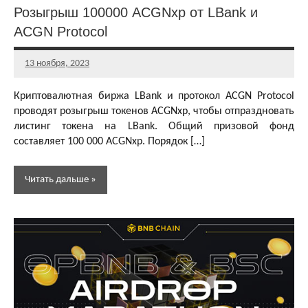
и раздачи
Розыгрыш 100000 ACGNxp от LBank и
NFT
токенов
ACGN Protocol
Аирдропы и
13 ноября, 2023
раздачи
Главный
криптовалют
редактор
Криптовалютная биржа LBank и протокол ACGN Protocol
Бесплатная
проводят розыгрыш токенов ACGNxp, чтобы отпраздновать
криптовалюта
листинг токена на LBank. Общий призовой фонд
составляет 100 000 ACGNxp. Порядок […]
Читать дальше
Аирдропы
и раздачи
GameFi и
Play-To-
Earn
токенов